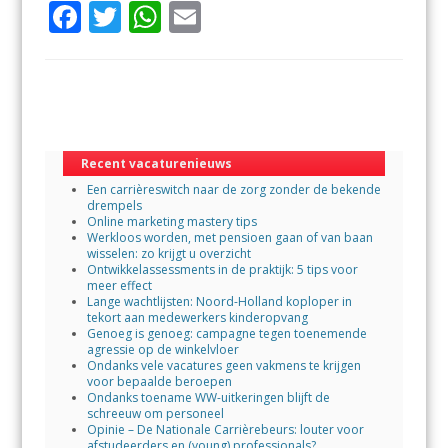
F
T
W
E
ac
w
h
m
e
itt
at
ai
b
er
s
l
o
A
o
p
Recent vacaturenieuws
Een carrièreswitch naar de zorg zonder de bekende
k
p
drempels
Online marketing mastery tips
Werkloos worden, met pensioen gaan of van baan
wisselen: zo krijgt u overzicht
Ontwikkelassessments in de praktijk: 5 tips voor
meer effect
Lange wachtlijsten: Noord-Holland koploper in
tekort aan medewerkers kinderopvang
Genoeg is genoeg: campagne tegen toenemende
agressie op de winkelvloer
Ondanks vele vacatures geen vakmens te krijgen
voor bepaalde beroepen
Ondanks toename WW-uitkeringen blijft de
schreeuw om personeel
Opinie – De Nationale Carrièrebeurs: louter voor
afstudeerders en (young) professionals?