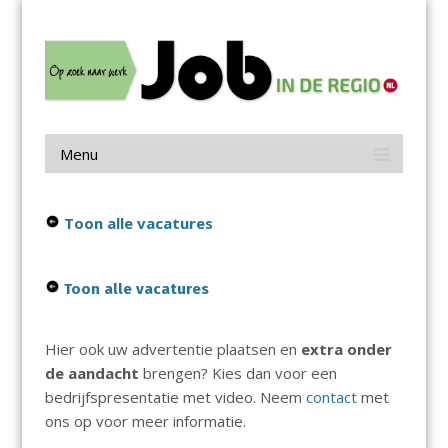
Menu
Skip
Job in de Regio
to
content
Vacatures in jouw regio
Menu
Skip
to
content
Toon alle vacatures
Toon alle vacatures
Hier ook uw advertentie plaatsen en
extra onder
de aandacht
brengen? Kies dan voor een
bedrijfspresentatie met video. Neem
contact
met
ons op voor meer informatie.