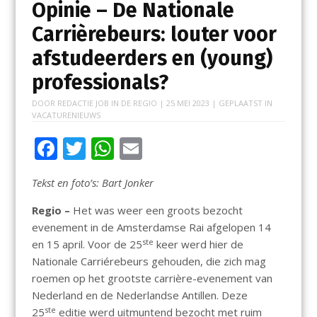
Opinie – De Nationale
Carrièrebeurs: louter voor
afstudeerders en (young)
professionals?
DOOR
REDACTIE JOB IN DE REGIO
|
25 MEI 2023
| GEPLAATST IN
VACATURENIEUWS
F
T
W
E
ac
w
h
m
Tekst en foto’s: Bart Jonker
e
itt
at
ai
b
er
s
l
Regio –
Het was weer een groots bezocht
evenement in de Amsterdamse Rai afgelopen 14
o
A
ste
en 15 april. Voor de 25
keer werd hier de
o
p
Nationale Carriérebeurs gehouden, die zich mag
k
p
roemen op het grootste carrière-evenement van
Nederland en de Nederlandse Antillen. Deze
ste
25
editie werd uitmuntend bezocht met ruim