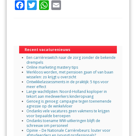
F
T
W
E
ac
w
h
m
e
itt
at
ai
b
er
s
l
o
A
o
p
Recent vacaturenieuws
Een carrièreswitch naar de zorg zonder de bekende
k
p
drempels
Online marketing mastery tips
Werkloos worden, met pensioen gaan of van baan
wisselen: zo krijgt u overzicht
Ontwikkelassessments in de praktijk: 5 tips voor
meer effect
Lange wachtlijsten: Noord-Holland koploper in
tekort aan medewerkers kinderopvang
Genoeg is genoeg: campagne tegen toenemende
agressie op de winkelvloer
Ondanks vele vacatures geen vakmens te krijgen
voor bepaalde beroepen
Ondanks toename WW-uitkeringen blijft de
schreeuw om personeel
Opinie – De Nationale Carrièrebeurs: louter voor
afstudeerders en (young) professionals?