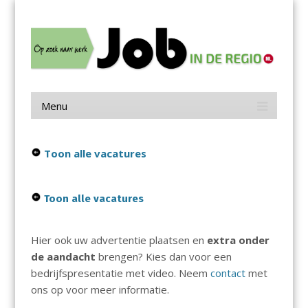
Menu
Skip
Job in de Regio
to
content
Vacatures in jouw regio
Menu
Skip
to
content
Toon alle vacatures
Toon alle vacatures
Hier ook uw advertentie plaatsen en
extra onder
de aandacht
brengen? Kies dan voor een
bedrijfspresentatie met video. Neem
contact
met
ons op voor meer informatie.