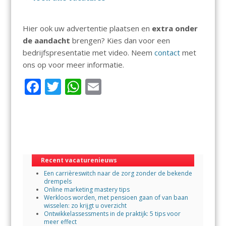
Hier ook uw advertentie plaatsen en
extra onder
de aandacht
brengen? Kies dan voor een
bedrijfspresentatie met video. Neem
contact
met
ons op voor meer informatie.
F
T
W
E
ac
w
h
m
e
itt
at
ai
b
er
s
l
o
A
Recent vacaturenieuws
o
p
Een carrièreswitch naar de zorg zonder de bekende
k
p
drempels
Online marketing mastery tips
Werkloos worden, met pensioen gaan of van baan
wisselen: zo krijgt u overzicht
Ontwikkelassessments in de praktijk: 5 tips voor
meer effect