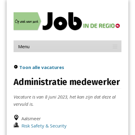
Menu
Skip
Job in de Regio
to
content
Vacatures in jouw regio
Menu
Skip
to
content
Toon alle vacatures
Administratie medewerker
Vacature is van 8 juni 2023, het kan zijn dat deze al
vervuld is.
Aalsmeer
Risk Safety & Security