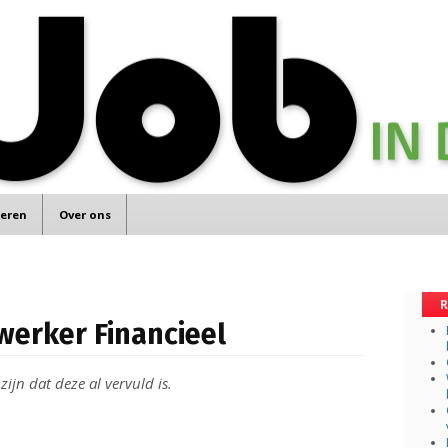
teren
Over ons
R
werker Financieel
ijn dat deze al vervuld is.