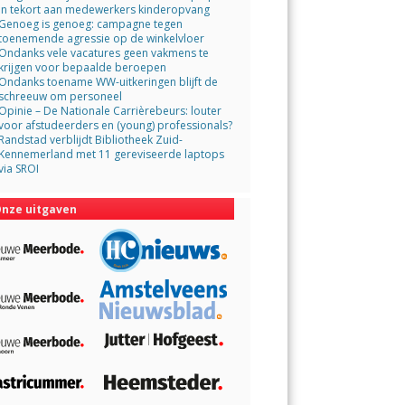
in tekort aan medewerkers kinderopvang
Genoeg is genoeg: campagne tegen
toenemende agressie op de winkelvloer
Ondanks vele vacatures geen vakmens te
krijgen voor bepaalde beroepen
Ondanks toename WW-uitkeringen blijft de
schreeuw om personeel
Opinie – De Nationale Carrièrebeurs: louter
voor afstudeerders en (young) professionals?
Randstad verblijdt Bibliotheek Zuid-
Kennemerland met 11 gereviseerde laptops
via SROI
nze uitgaven