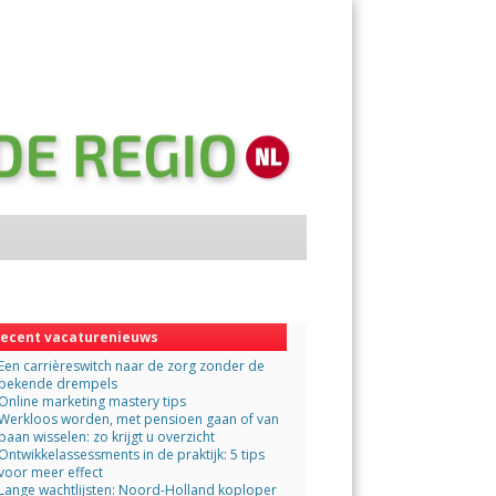
Menu
Skip
to
content
ecent vacaturenieuws
Een carrièreswitch naar de zorg zonder de
bekende drempels
Online marketing mastery tips
Werkloos worden, met pensioen gaan of van
baan wisselen: zo krijgt u overzicht
Ontwikkelassessments in de praktijk: 5 tips
voor meer effect
Lange wachtlijsten: Noord-Holland koploper