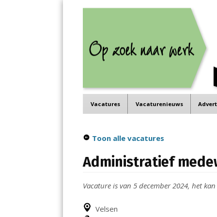
Job in de Regio
Menu
Vacatures in jouw regio
Skip
Vacatures
Vacaturenieuws
Adver
to
content
Toon alle vacatures
Administratief mede
Vacature is van 5 december 2024, het kan z
Velsen