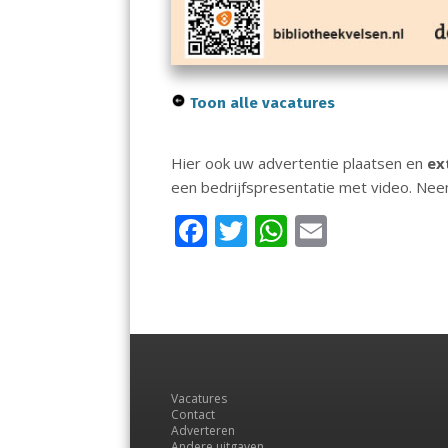
Toon alle vacatures
Hier ook uw advertentie plaatsen en
ex
een bedrijfspresentatie met video. Ne
F
T
W
E
ac
w
h
m
e
itt
at
ai
b
er
s
l
o
A
o
p
Vacatures
k
p
Contact
Adverteren
Andere uitgaven