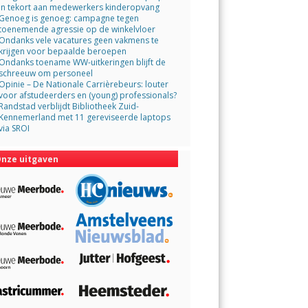
in tekort aan medewerkers kinderopvang
Genoeg is genoeg: campagne tegen
toenemende agressie op de winkelvloer
Ondanks vele vacatures geen vakmens te
krijgen voor bepaalde beroepen
Ondanks toename WW-uitkeringen blijft de
schreeuw om personeel
Opinie – De Nationale Carrièrebeurs: louter
voor afstudeerders en (young) professionals?
Randstad verblijdt Bibliotheek Zuid-
Kennemerland met 11 gereviseerde laptops
via SROI
nze uitgaven