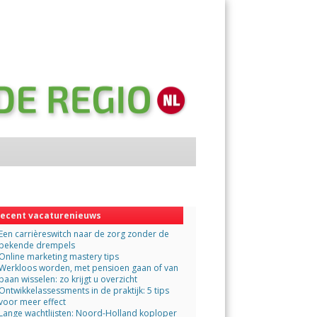
Menu
Skip
to
content
ecent vacaturenieuws
Een carrièreswitch naar de zorg zonder de
bekende drempels
Online marketing mastery tips
Werkloos worden, met pensioen gaan of van
baan wisselen: zo krijgt u overzicht
Ontwikkelassessments in de praktijk: 5 tips
voor meer effect
Lange wachtlijsten: Noord-Holland koploper