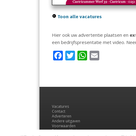
Toon alle vacatures
Hier ook uw advertentie plaatsen en
ex
een bedrijfspresentatie met video. Ne
F
T
W
E
ac
w
h
m
e
itt
at
ai
b
er
s
l
o
A
o
p
Vacatures
k
p
Contact
Adverteren
Andere uitgaven
Voorwaarden
Privacyverklaring