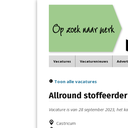
Job in de Regio
Menu
Vacatures in jouw regio
Skip
Vacatures
Vacaturenieuws
Adver
to
content
Toon alle vacatures
Allround stoffeerde
Vacature is van 28 september 2023, het kan
Castricum