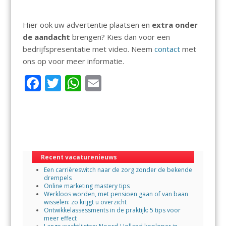
Hier ook uw advertentie plaatsen en
extra onder
de aandacht
brengen? Kies dan voor een
bedrijfspresentatie met video. Neem
contact
met
ons op voor meer informatie.
F
T
W
E
ac
w
h
m
e
itt
at
ai
b
er
s
l
o
A
Recent vacaturenieuws
o
p
Een carrièreswitch naar de zorg zonder de bekende
k
p
drempels
Online marketing mastery tips
Werkloos worden, met pensioen gaan of van baan
wisselen: zo krijgt u overzicht
Ontwikkelassessments in de praktijk: 5 tips voor
meer effect