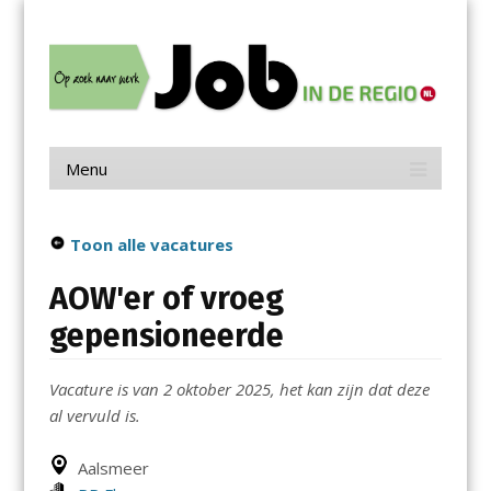
Menu
Skip
Job in de Regio
to
content
Vacatures in jouw regio
Menu
Skip
to
content
Toon alle vacatures
AOW'er of vroeg
gepensioneerde
Vacature is van 2 oktober 2025, het kan zijn dat deze
al vervuld is.
Aalsmeer