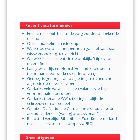
b
er
s
l
o
A
Recent vacaturenieuws
o
p
Een carrièreswitch naar de zorg zonder de bekende
k
p
drempels
Online marketing mastery tips
Werkloos worden, met pensioen gaan of van baan
wisselen: zo krijgt u overzicht
Ontwikkelassessments in de praktijk: 5 tips voor
meer effect
Lange wachtlijsten: Noord-Holland koploper in
tekort aan medewerkers kinderopvang
Genoeg is genoeg: campagne tegen toenemende
agressie op de winkelvloer
Ondanks vele vacatures geen vakmens te krijgen
voor bepaalde beroepen
Ondanks toename WW-uitkeringen blijft de
schreeuw om personeel
Opinie – De Nationale Carrièrebeurs: louter voor
afstudeerders en (young) professionals?
Randstad verblijdt Bibliotheek Zuid-Kennemerland
met 11 gereviseerde laptops via SROI
Onze uitgaven