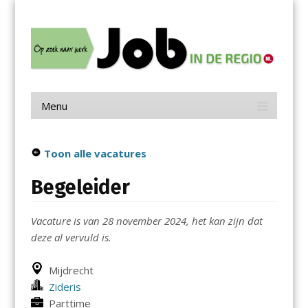
Menu
Skip
Job in de Regio
to
content
Vacatures in jouw regio
Menu
Skip
to
content
Toon alle vacatures
Begeleider
Vacature is van 28 november 2024, het kan zijn dat
deze al vervuld is.
Mijdrecht
Zideris
Parttime