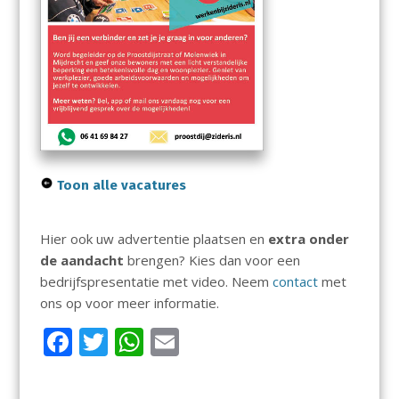
Toon alle vacatures
Hier ook uw advertentie plaatsen en
extra onder
de aandacht
brengen? Kies dan voor een
bedrijfspresentatie met video. Neem
contact
met
ons op voor meer informatie.
F
T
W
E
ac
w
h
m
e
itt
at
ai