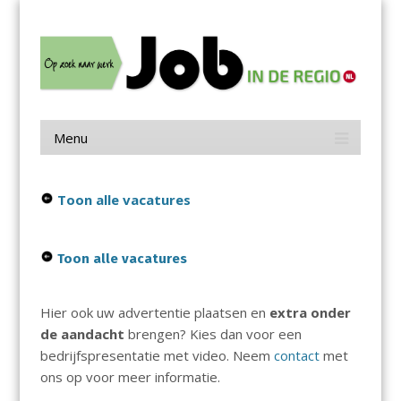
Menu
Skip
Job in de Regio
to
content
Vacatures in jouw regio
Menu
Skip
to
content
Toon alle vacatures
Toon alle vacatures
Hier ook uw advertentie plaatsen en
extra onder
de aandacht
brengen? Kies dan voor een
bedrijfspresentatie met video. Neem
contact
met
ons op voor meer informatie.