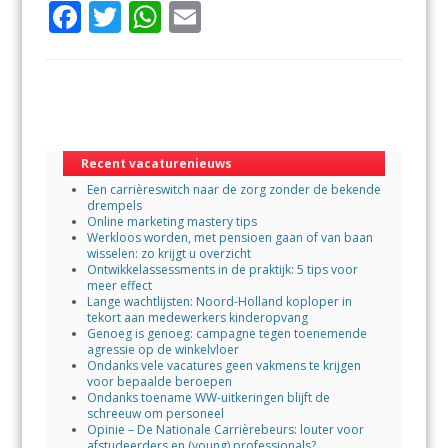
F
T
W
E
ac
w
h
m
e
itt
at
ai
b
er
s
l
o
A
o
p
Recent vacaturenieuws
Een carrièreswitch naar de zorg zonder de bekende
k
p
drempels
Online marketing mastery tips
Werkloos worden, met pensioen gaan of van baan
wisselen: zo krijgt u overzicht
Ontwikkelassessments in de praktijk: 5 tips voor
meer effect
Lange wachtlijsten: Noord-Holland koploper in
tekort aan medewerkers kinderopvang
Genoeg is genoeg: campagne tegen toenemende
agressie op de winkelvloer
Ondanks vele vacatures geen vakmens te krijgen
voor bepaalde beroepen
Ondanks toename WW-uitkeringen blijft de
schreeuw om personeel
Opinie – De Nationale Carrièrebeurs: louter voor
afstudeerders en (young) professionals?