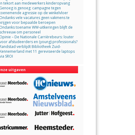
in tekort aan medewerkers kinderopvang
Genoeg is genoeg: campagne tegen
toenemende agressie op de winkelvloer
Ondanks vele vacatures geen vakmens te
krijgen voor bepaalde beroepen
Ondanks toename WW-uitkeringen blijft de
schreeuw om personeel
Opinie – De Nationale Carrièrebeurs: louter
voor afstudeerders en (young) professionals?
Randstad verblijdt Bibliotheek Zuid-
Kennemerland met 11 gereviseerde laptops
via SROI
nze uitgaven