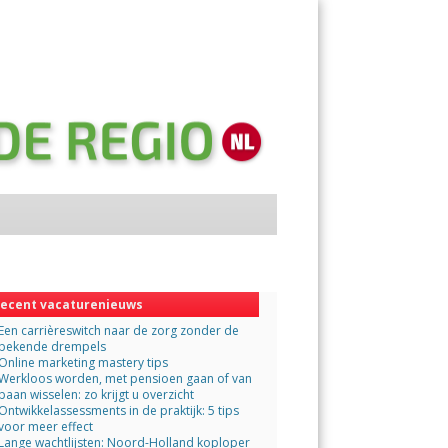
Menu
Skip
to
content
ecent vacaturenieuws
Een carrièreswitch naar de zorg zonder de
bekende drempels
Online marketing mastery tips
Werkloos worden, met pensioen gaan of van
baan wisselen: zo krijgt u overzicht
Ontwikkelassessments in de praktijk: 5 tips
voor meer effect
Lange wachtlijsten: Noord-Holland koploper