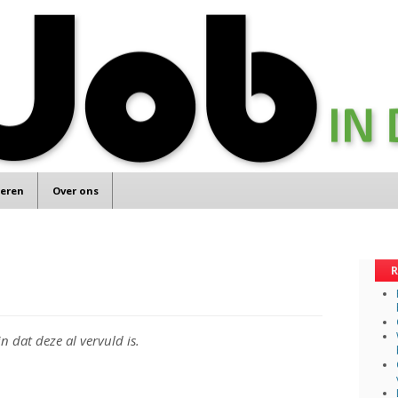
teren
Over ons
R
n dat deze al vervuld is.