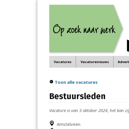
Job in de Regio
Menu
Vacatures in jouw regio
Skip
Vacatures
Vacaturenieuws
Adver
to
content
Toon alle vacatures
Bestuursleden
Vacature is van 3 oktober 2024, het kan zij
Amstelveen