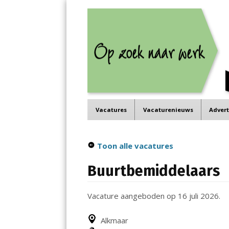
Job in de Regio
Menu
Vacatures in jouw regio
Skip
Vacatures
Vacaturenieuws
Adver
to
content
Toon alle vacatures
Buurtbemiddelaars
Vacature aangeboden op 16 juli 2026.
Alkmaar