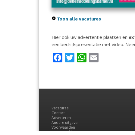
Toon alle vacatures
Hier ook uw advertentie plaatsen en
ex
een bedrijfspresentatie met video. Ne
F
T
W
E
ac
w
h
m
e
itt
at
ai
b
er
s
l
o
A
o
p
Vacatures
k
p
Contact
Adverteren
Andere uitgaven
Voorwaarden
Privacyverklaring