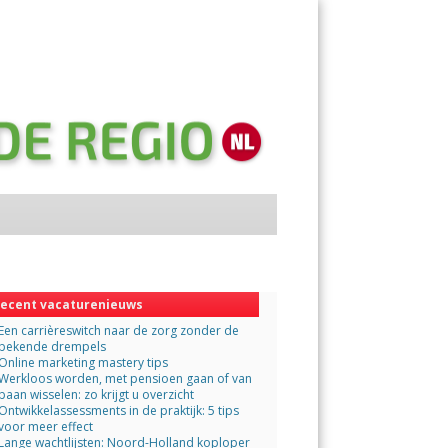
Menu
Skip
to
content
ecent vacaturenieuws
Een carrièreswitch naar de zorg zonder de
bekende drempels
Online marketing mastery tips
Werkloos worden, met pensioen gaan of van
baan wisselen: zo krijgt u overzicht
Ontwikkelassessments in de praktijk: 5 tips
voor meer effect
Lange wachtlijsten: Noord-Holland koploper