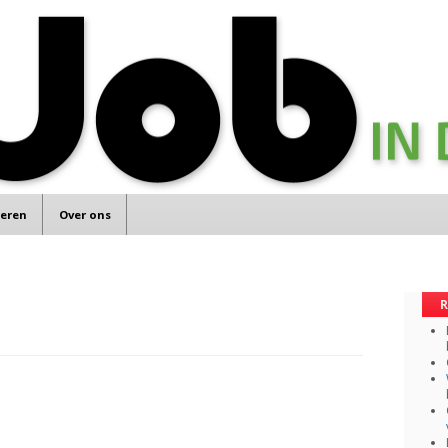
teren
Over ons
R