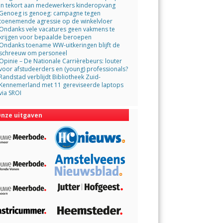
in tekort aan medewerkers kinderopvang
Genoeg is genoeg: campagne tegen
toenemende agressie op de winkelvloer
Ondanks vele vacatures geen vakmens te
krijgen voor bepaalde beroepen
Ondanks toename WW-uitkeringen blijft de
schreeuw om personeel
Opinie – De Nationale Carrièrebeurs: louter
voor afstudeerders en (young) professionals?
Randstad verblijdt Bibliotheek Zuid-
Kennemerland met 11 gereviseerde laptops
via SROI
nze uitgaven