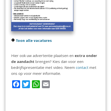
Toon alle vacatures
Hier ook uw advertentie plaatsen en
extra onder
de aandacht
brengen? Kies dan voor een
bedrijfspresentatie met video. Neem
contact
met
ons op voor meer informatie.
F
T
W
E
ac
w
h
m
e
itt
at
ai
b
er
s
l