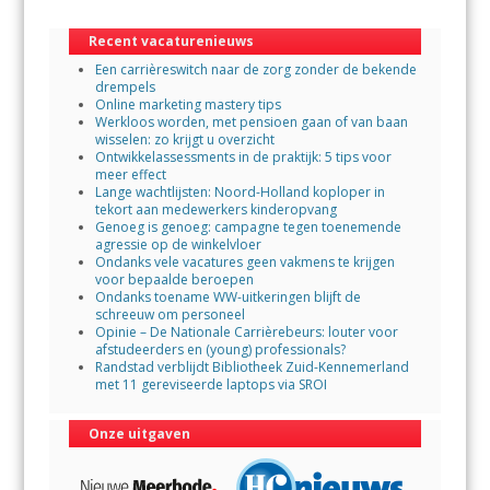
o
A
Recent vacaturenieuws
o
p
Een carrièreswitch naar de zorg zonder de bekende
k
p
drempels
Online marketing mastery tips
Werkloos worden, met pensioen gaan of van baan
wisselen: zo krijgt u overzicht
Ontwikkelassessments in de praktijk: 5 tips voor
meer effect
Lange wachtlijsten: Noord-Holland koploper in
tekort aan medewerkers kinderopvang
Genoeg is genoeg: campagne tegen toenemende
agressie op de winkelvloer
Ondanks vele vacatures geen vakmens te krijgen
voor bepaalde beroepen
Ondanks toename WW-uitkeringen blijft de
schreeuw om personeel
Opinie – De Nationale Carrièrebeurs: louter voor
afstudeerders en (young) professionals?
Randstad verblijdt Bibliotheek Zuid-Kennemerland
met 11 gereviseerde laptops via SROI
Onze uitgaven