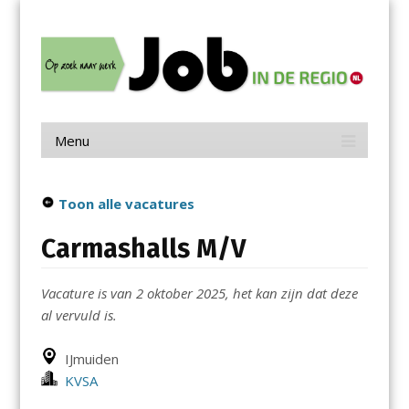
Menu
Skip
Job in de Regio
to
content
Vacatures in jouw regio
Menu
Skip
to
content
Toon alle vacatures
Carmashalls M/V
Vacature is van 2 oktober 2025, het kan zijn dat deze
al vervuld is.
IJmuiden
KVSA