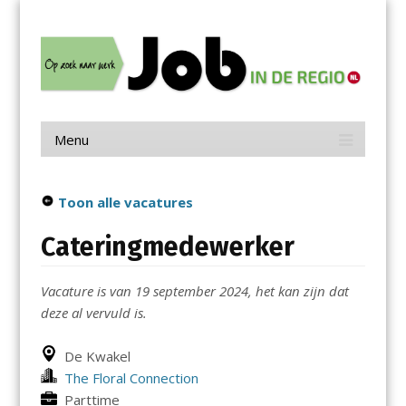
Menu
Skip
Job in de Regio
to
content
Vacatures in jouw regio
Menu
Skip
to
content
Toon alle vacatures
Cateringmedewerker
Vacature is van 19 september 2024, het kan zijn dat
deze al vervuld is.
De Kwakel
The Floral Connection
Parttime