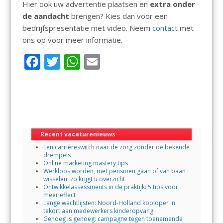
Hier ook uw advertentie plaatsen en
extra onder
de aandacht
brengen? Kies dan voor een
bedrijfspresentatie met video. Neem
contact
met
ons op voor meer informatie.
F
T
W
E
ac
w
h
m
e
itt
at
ai
b
er
s
l
o
A
Recent vacaturenieuws
o
p
Een carrièreswitch naar de zorg zonder de bekende
k
p
drempels
Online marketing mastery tips
Werkloos worden, met pensioen gaan of van baan
wisselen: zo krijgt u overzicht
Ontwikkelassessments in de praktijk: 5 tips voor
meer effect
Lange wachtlijsten: Noord-Holland koploper in
tekort aan medewerkers kinderopvang
Genoeg is genoeg: campagne tegen toenemende