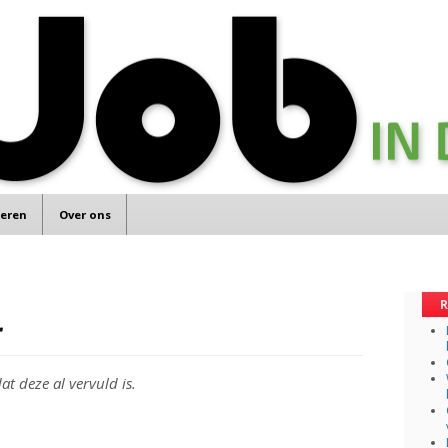
teren
Over ons
R
r
at deze al vervuld is.