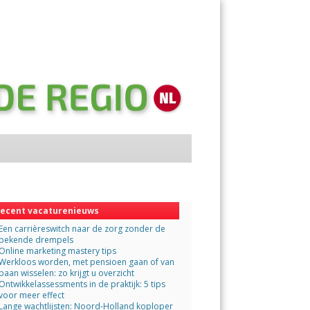
Menu
Skip
to
content
ecent vacaturenieuws
Een carrièreswitch naar de zorg zonder de
bekende drempels
Online marketing mastery tips
Werkloos worden, met pensioen gaan of van
baan wisselen: zo krijgt u overzicht
Ontwikkelassessments in de praktijk: 5 tips
voor meer effect
Lange wachtlijsten: Noord-Holland koploper