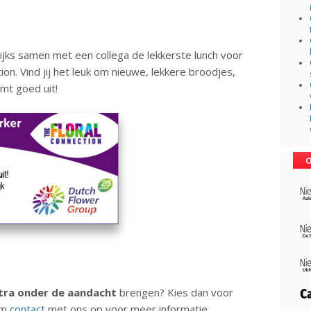
ijks samen met een collega de lekkerste lunch voor
n. Vind jij het leuk om nieuwe, lekkere broodjes,
mt goed uit!
O
tra onder de aandacht
brengen? Kies dan voor
em
contact
met ons op voor meer informatie.