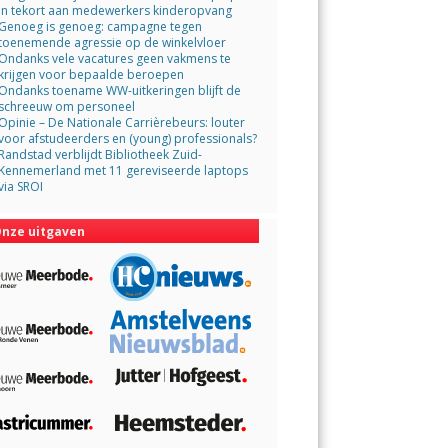
in tekort aan medewerkers kinderopvang
Genoeg is genoeg: campagne tegen
toenemende agressie op de winkelvloer
Ondanks vele vacatures geen vakmens te
krijgen voor bepaalde beroepen
Ondanks toename WW-uitkeringen blijft de
schreeuw om personeel
Opinie – De Nationale Carrièrebeurs: louter
voor afstudeerders en (young) professionals?
Randstad verblijdt Bibliotheek Zuid-
Kennemerland met 11 gereviseerde laptops
via SROI
nze uitgaven