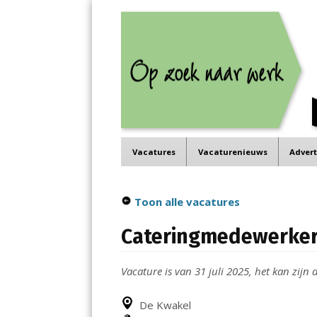
Job in de Regio
Menu
Vacatures in jouw regio
Skip
Vacatures
Vacaturenieuws
Adver
to
content
Toon alle vacatures
Cateringmedewerke
Vacature is van 31 juli 2025, het kan zijn d
De Kwakel