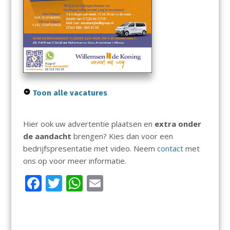
Toon alle vacatures
Hier ook uw advertentie plaatsen en
extra onder
de aandacht
brengen? Kies dan voor een
bedrijfspresentatie met video. Neem
contact
met
ons op voor meer informatie.
F
T
W
E
ac
w
h
m
e
itt
at
ai