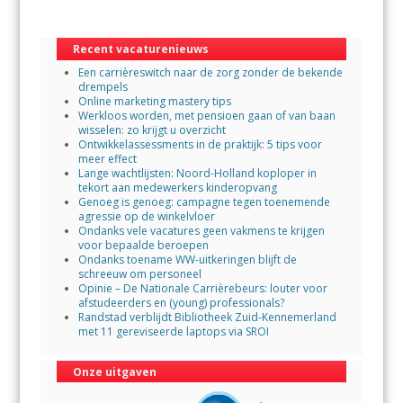
b
er
s
l
o
A
Recent vacaturenieuws
o
p
Een carrièreswitch naar de zorg zonder de bekende
k
p
drempels
Online marketing mastery tips
Werkloos worden, met pensioen gaan of van baan
wisselen: zo krijgt u overzicht
Ontwikkelassessments in de praktijk: 5 tips voor
meer effect
Lange wachtlijsten: Noord-Holland koploper in
tekort aan medewerkers kinderopvang
Genoeg is genoeg: campagne tegen toenemende
agressie op de winkelvloer
Ondanks vele vacatures geen vakmens te krijgen
voor bepaalde beroepen
Ondanks toename WW-uitkeringen blijft de
schreeuw om personeel
Opinie – De Nationale Carrièrebeurs: louter voor
afstudeerders en (young) professionals?
Randstad verblijdt Bibliotheek Zuid-Kennemerland
met 11 gereviseerde laptops via SROI
Onze uitgaven