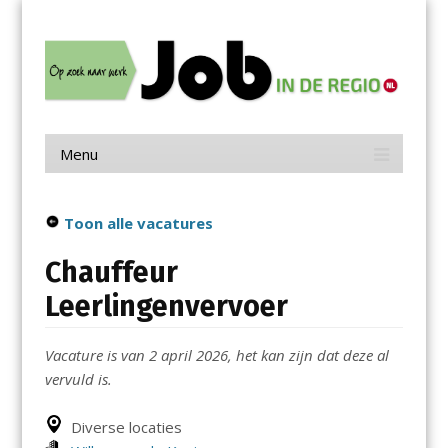
Menu
Skip
Job in de Regio
to
content
Vacatures in jouw regio
Menu
Skip
to
content
Toon alle vacatures
Chauffeur
Leerlingenvervoer
Vacature is van 2 april 2026, het kan zijn dat deze al
vervuld is.
Diverse locaties