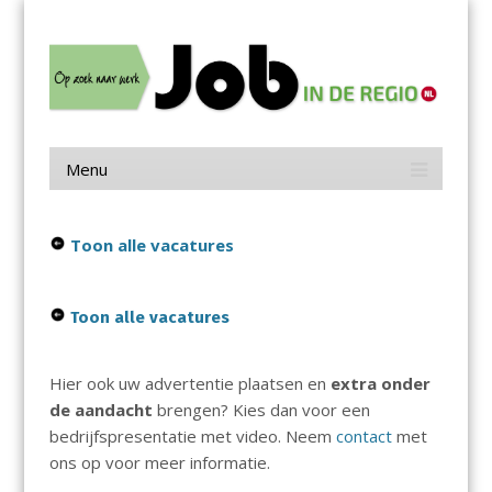
Menu
Skip
Job in de Regio
to
content
Vacatures in jouw regio
Menu
Skip
to
content
Toon alle vacatures
Toon alle vacatures
Hier ook uw advertentie plaatsen en
extra onder
de aandacht
brengen? Kies dan voor een
bedrijfspresentatie met video. Neem
contact
met
ons op voor meer informatie.