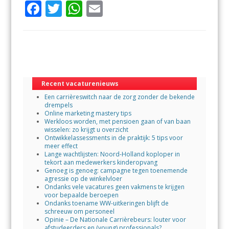
F
T
W
E
ac
w
h
m
e
itt
at
ai
b
er
s
l
o
A
o
p
Recent vacaturenieuws
Een carrièreswitch naar de zorg zonder de bekende
k
p
drempels
Online marketing mastery tips
Werkloos worden, met pensioen gaan of van baan
wisselen: zo krijgt u overzicht
Ontwikkelassessments in de praktijk: 5 tips voor
meer effect
Lange wachtlijsten: Noord-Holland koploper in
tekort aan medewerkers kinderopvang
Genoeg is genoeg: campagne tegen toenemende
agressie op de winkelvloer
Ondanks vele vacatures geen vakmens te krijgen
voor bepaalde beroepen
Ondanks toename WW-uitkeringen blijft de
schreeuw om personeel
Opinie – De Nationale Carrièrebeurs: louter voor
afstudeerders en (young) professionals?