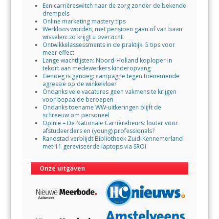
Een carrièreswitch naar de zorg zonder de bekende
k
p
drempels
Online marketing mastery tips
Werkloos worden, met pensioen gaan of van baan
wisselen: zo krijgt u overzicht
Ontwikkelassessments in de praktijk: 5 tips voor
meer effect
Lange wachtlijsten: Noord-Holland koploper in
tekort aan medewerkers kinderopvang
Genoeg is genoeg: campagne tegen toenemende
agressie op de winkelvloer
Ondanks vele vacatures geen vakmens te krijgen
voor bepaalde beroepen
Ondanks toename WW-uitkeringen blijft de
schreeuw om personeel
Opinie – De Nationale Carrièrebeurs: louter voor
afstudeerders en (young) professionals?
Randstad verblijdt Bibliotheek Zuid-Kennemerland
met 11 gereviseerde laptops via SROI
Onze uitgaven