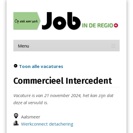
Menu
Skip
Job in de Regio
to
content
Vacatures in jouw regio
Menu
Skip
to
content
Toon alle vacatures
Commercieel Intercedent
Vacature is van 21 november 2024, het kan zijn dat
deze al vervuld is.
Aalsmeer
Werkconnect detachering