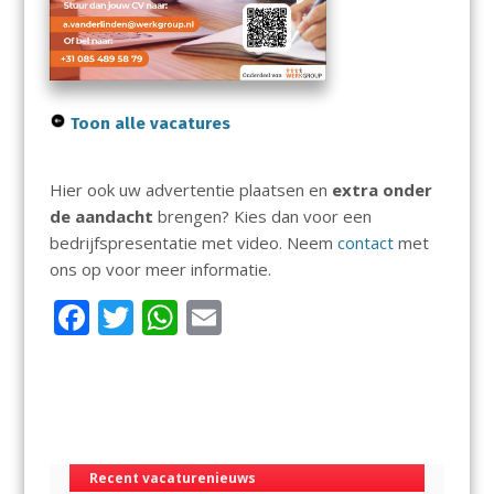
Toon alle vacatures
Hier ook uw advertentie plaatsen en
extra onder
de aandacht
brengen? Kies dan voor een
bedrijfspresentatie met video. Neem
contact
met
ons op voor meer informatie.
F
T
W
E
ac
w
h
m
e
itt
at
ai
b
er
s
l
o
A
Recent vacaturenieuws
o
p