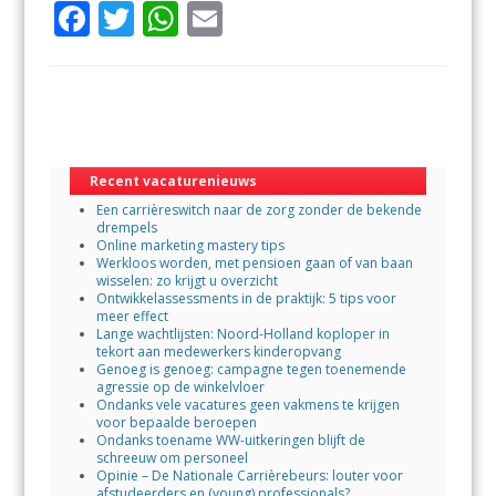
F
T
W
E
ac
w
h
m
e
itt
at
ai
b
er
s
l
o
A
o
p
Recent vacaturenieuws
Een carrièreswitch naar de zorg zonder de bekende
k
p
drempels
Online marketing mastery tips
Werkloos worden, met pensioen gaan of van baan
wisselen: zo krijgt u overzicht
Ontwikkelassessments in de praktijk: 5 tips voor
meer effect
Lange wachtlijsten: Noord-Holland koploper in
tekort aan medewerkers kinderopvang
Genoeg is genoeg: campagne tegen toenemende
agressie op de winkelvloer
Ondanks vele vacatures geen vakmens te krijgen
voor bepaalde beroepen
Ondanks toename WW-uitkeringen blijft de
schreeuw om personeel
Opinie – De Nationale Carrièrebeurs: louter voor
afstudeerders en (young) professionals?