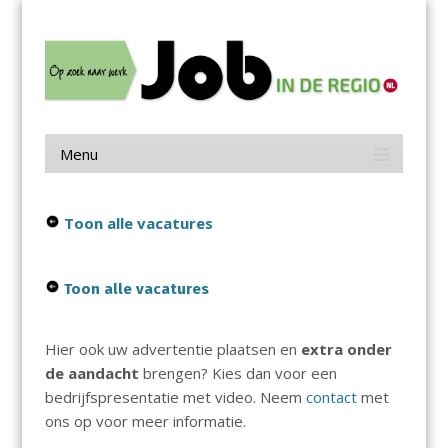
Menu
Skip
Job in de Regio
to
content
Vacatures in jouw regio
Menu
Skip
to
content
Toon alle vacatures
Toon alle vacatures
Hier ook uw advertentie plaatsen en
extra onder
de aandacht
brengen? Kies dan voor een
bedrijfspresentatie met video. Neem
contact
met
ons op voor meer informatie.