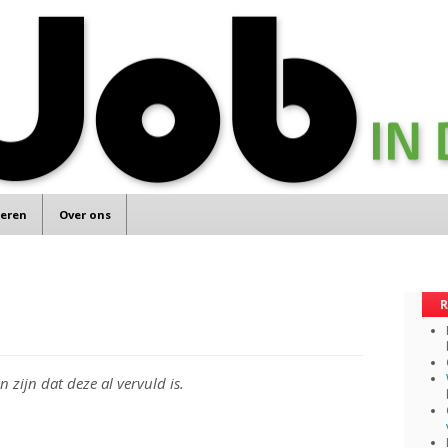
teren
Over ons
R
 zijn dat deze al vervuld is.