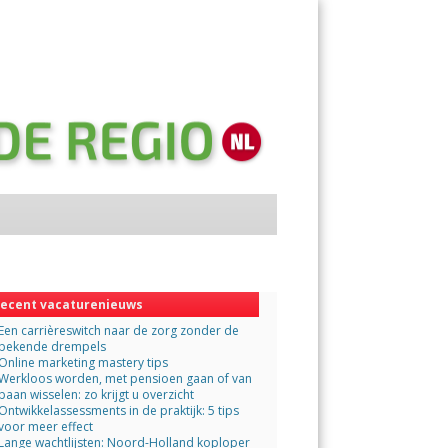
Menu
Skip
to
content
ecent vacaturenieuws
Een carrièreswitch naar de zorg zonder de
bekende drempels
Online marketing mastery tips
Werkloos worden, met pensioen gaan of van
baan wisselen: zo krijgt u overzicht
Ontwikkelassessments in de praktijk: 5 tips
voor meer effect
Lange wachtlijsten: Noord-Holland koploper