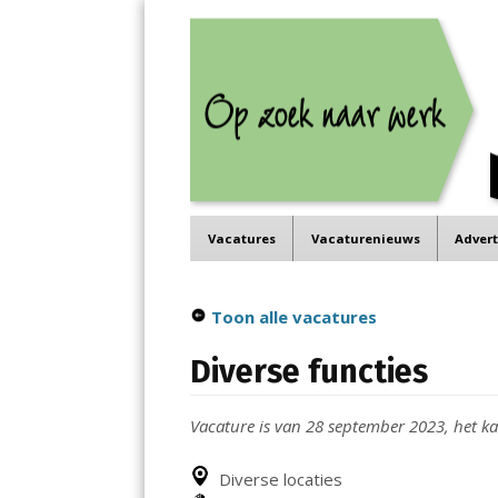
Job in de Regio
Menu
Vacatures in jouw regio
Skip
Vacatures
Vacaturenieuws
Adver
to
content
Toon alle vacatures
Diverse functies
Vacature is van 28 september 2023, het kan
Diverse locaties