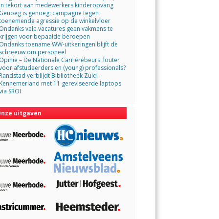
in tekort aan medewerkers kinderopvang
Genoeg is genoeg: campagne tegen
toenemende agressie op de winkelvloer
Ondanks vele vacatures geen vakmens te
krijgen voor bepaalde beroepen
Ondanks toename WW-uitkeringen blijft de
schreeuw om personeel
Opinie – De Nationale Carrièrebeurs: louter
voor afstudeerders en (young) professionals?
Randstad verblijdt Bibliotheek Zuid-
Kennemerland met 11 gereviseerde laptops
via SROI
nze uitgaven