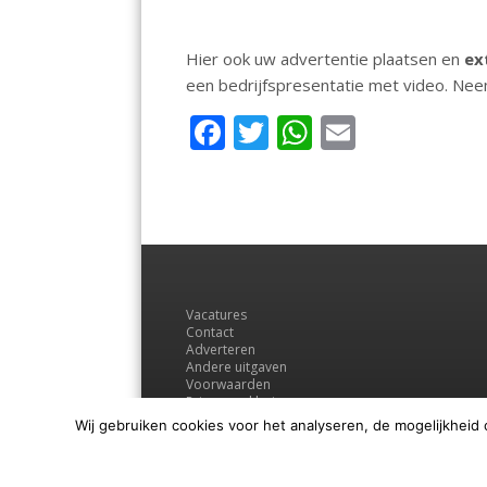
Hier ook uw advertentie plaatsen en
ex
een bedrijfspresentatie met video. Ne
F
T
W
E
ac
w
h
m
e
itt
at
ai
b
er
s
l
o
A
o
p
Vacatures
k
p
Contact
Adverteren
Andere uitgaven
Voorwaarden
Privacyverklaring
Wij gebruiken cookies voor het analyseren, de mogelijkheid 
© Regio Media Groep B.V.