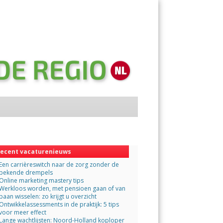
Menu
Skip
to
content
ecent vacaturenieuws
Een carrièreswitch naar de zorg zonder de
bekende drempels
Online marketing mastery tips
Werkloos worden, met pensioen gaan of van
baan wisselen: zo krijgt u overzicht
Ontwikkelassessments in de praktijk: 5 tips
voor meer effect
Lange wachtlijsten: Noord-Holland koploper