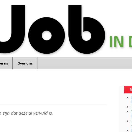
teren
Over ons
R
zijn dat deze al vervuld is.