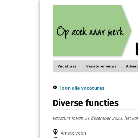
Job in de Regio
Menu
Vacatures in jouw regio
Skip
Vacatures
Vacaturenieuws
Adver
to
content
Toon alle vacatures
Diverse functies
Vacature is van 21 december 2023, het kan 
Amstelveen