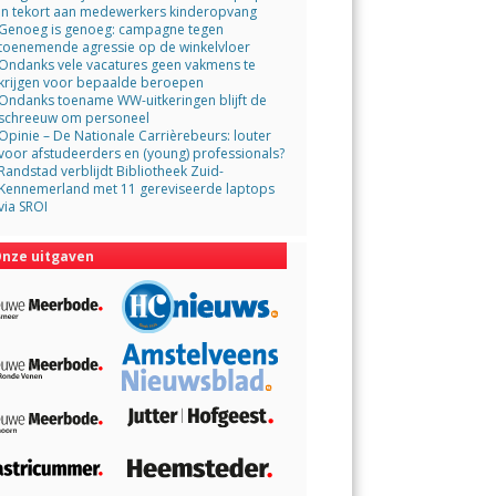
in tekort aan medewerkers kinderopvang
Genoeg is genoeg: campagne tegen
toenemende agressie op de winkelvloer
Ondanks vele vacatures geen vakmens te
krijgen voor bepaalde beroepen
Ondanks toename WW-uitkeringen blijft de
schreeuw om personeel
Opinie – De Nationale Carrièrebeurs: louter
voor afstudeerders en (young) professionals?
Randstad verblijdt Bibliotheek Zuid-
Kennemerland met 11 gereviseerde laptops
via SROI
nze uitgaven