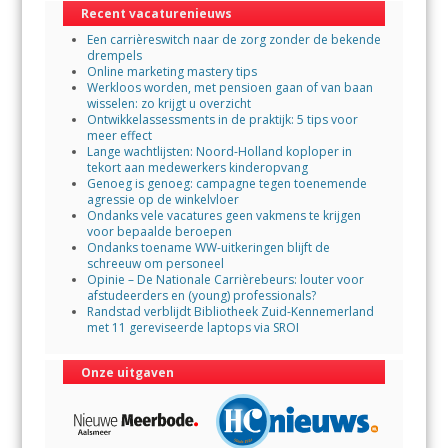
Recent vacaturenieuws
o
p
Een carrièreswitch naar de zorg zonder de bekende
k
p
drempels
Online marketing mastery tips
Werkloos worden, met pensioen gaan of van baan
wisselen: zo krijgt u overzicht
Ontwikkelassessments in de praktijk: 5 tips voor
meer effect
Lange wachtlijsten: Noord-Holland koploper in
tekort aan medewerkers kinderopvang
Genoeg is genoeg: campagne tegen toenemende
agressie op de winkelvloer
Ondanks vele vacatures geen vakmens te krijgen
voor bepaalde beroepen
Ondanks toename WW-uitkeringen blijft de
schreeuw om personeel
Opinie – De Nationale Carrièrebeurs: louter voor
afstudeerders en (young) professionals?
Randstad verblijdt Bibliotheek Zuid-Kennemerland
met 11 gereviseerde laptops via SROI
Onze uitgaven