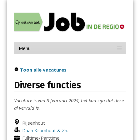
Menu
Skip
Job in de Regio
to
content
Vacatures in jouw regio
Menu
Skip
to
content
Toon alle vacatures
Diverse functies
Vacature is van 8 februari 2024, het kan zijn dat deze
al vervuld is.
Rijsenhout
Daan Kromhout & Zn.
Fulltime/Parttime