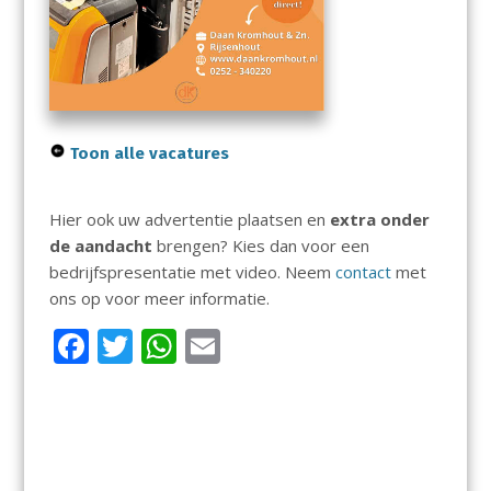
Toon alle vacatures
Hier ook uw advertentie plaatsen en
extra onder
de aandacht
brengen? Kies dan voor een
bedrijfspresentatie met video. Neem
contact
met
ons op voor meer informatie.
F
T
W
E
ac
w
h
m
e
itt
at
ai
b
er
s
l
o
A