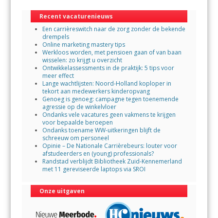
o
A
Recent vacaturenieuws
o
p
Een carrièreswitch naar de zorg zonder de bekende
k
p
drempels
Online marketing mastery tips
Werkloos worden, met pensioen gaan of van baan
wisselen: zo krijgt u overzicht
Ontwikkelassessments in de praktijk: 5 tips voor
meer effect
Lange wachtlijsten: Noord-Holland koploper in
tekort aan medewerkers kinderopvang
Genoeg is genoeg: campagne tegen toenemende
agressie op de winkelvloer
Ondanks vele vacatures geen vakmens te krijgen
voor bepaalde beroepen
Ondanks toename WW-uitkeringen blijft de
schreeuw om personeel
Opinie – De Nationale Carrièrebeurs: louter voor
afstudeerders en (young) professionals?
Randstad verblijdt Bibliotheek Zuid-Kennemerland
met 11 gereviseerde laptops via SROI
Onze uitgaven