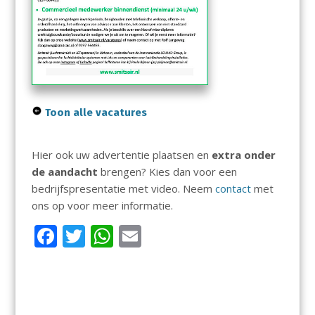
Toon alle vacatures
Hier ook uw advertentie plaatsen en
extra onder
de aandacht
brengen? Kies dan voor een
bedrijfspresentatie met video. Neem
contact
met
ons op voor meer informatie.
F
T
W
E
ac
w
h
m
e
itt
at
ai
b
er
s
l