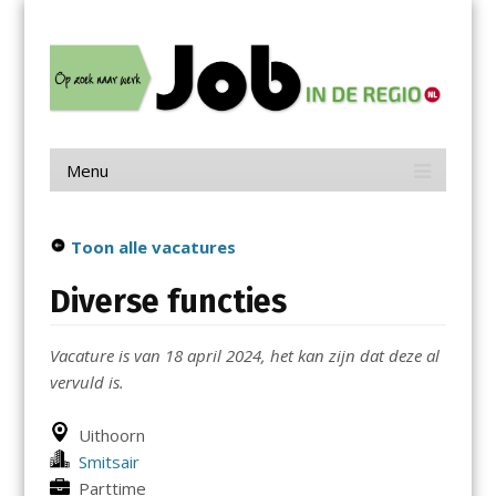
Menu
Skip
Job in de Regio
to
content
Vacatures in jouw regio
Menu
Skip
to
content
Toon alle vacatures
Diverse functies
Vacature is van 18 april 2024, het kan zijn dat deze al
vervuld is.
Uithoorn
Smitsair
Parttime