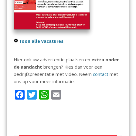
Toon alle vacatures
Hier ook uw advertentie plaatsen en
extra onder
de aandacht
brengen? Kies dan voor een
bedrijfspresentatie met video. Neem
contact
met
ons op voor meer informatie.
F
T
W
E
ac
w
h
m
e
itt
at
ai
b
er
s
l
o
A