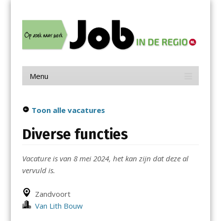
Menu
Skip
Job in de Regio
to
content
Vacatures in jouw regio
Menu
Skip
to
content
Toon alle vacatures
Diverse functies
Vacature is van 8 mei 2024, het kan zijn dat deze al
vervuld is.
Zandvoort
Van Lith Bouw