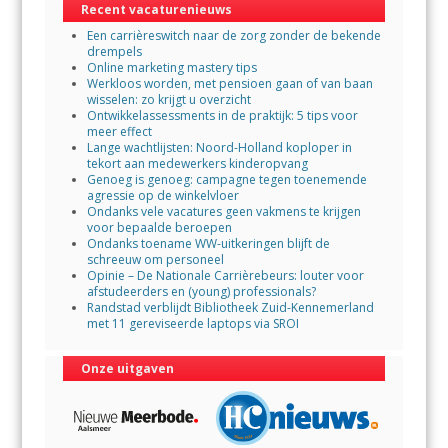
Recent vacaturenieuws
o
p
Een carrièreswitch naar de zorg zonder de bekende
k
p
drempels
Online marketing mastery tips
Werkloos worden, met pensioen gaan of van baan
wisselen: zo krijgt u overzicht
Ontwikkelassessments in de praktijk: 5 tips voor
meer effect
Lange wachtlijsten: Noord-Holland koploper in
tekort aan medewerkers kinderopvang
Genoeg is genoeg: campagne tegen toenemende
agressie op de winkelvloer
Ondanks vele vacatures geen vakmens te krijgen
voor bepaalde beroepen
Ondanks toename WW-uitkeringen blijft de
schreeuw om personeel
Opinie – De Nationale Carrièrebeurs: louter voor
afstudeerders en (young) professionals?
Randstad verblijdt Bibliotheek Zuid-Kennemerland
met 11 gereviseerde laptops via SROI
Onze uitgaven