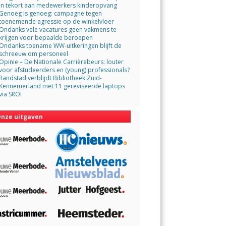
in tekort aan medewerkers kinderopvang
Genoeg is genoeg: campagne tegen
toenemende agressie op de winkelvloer
Ondanks vele vacatures geen vakmens te
krijgen voor bepaalde beroepen
Ondanks toename WW-uitkeringen blijft de
schreeuw om personeel
Opinie – De Nationale Carrièrebeurs: louter
voor afstudeerders en (young) professionals?
Randstad verblijdt Bibliotheek Zuid-
Kennemerland met 11 gereviseerde laptops
via SROI
nze uitgaven