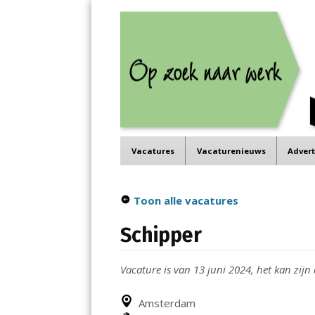
Job in de Regio
Menu
Vacatures in jouw regio
Skip
Vacatures
Vacaturenieuws
Adver
to
content
Toon alle vacatures
Schipper
Vacature is van 13 juni 2024, het kan zijn 
Amsterdam