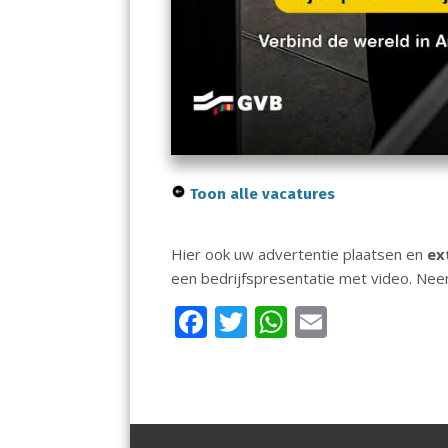
Toon alle vacatures
Hier ook uw advertentie plaatsen en
ex
een bedrijfspresentatie met video. Ne
F
T
W
E
ac
w
h
m
e
itt
at
ai
b
er
s
l