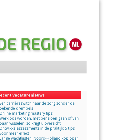
Menu
Skip
to
content
ecent vacaturenieuws
Een carrièreswitch naar de zorg zonder de
bekende drempels
Online marketing mastery tips
Werkloos worden, met pensioen gaan of van
baan wisselen: zo krijgt u overzicht
Ontwikkelassessments in de praktijk: 5 tips
voor meer effect
Lange wachtlijsten: Noord-Holland koploper