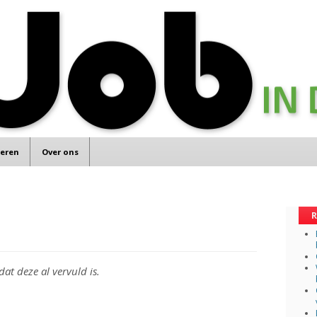
teren
Over ons
R
dat deze al vervuld is.