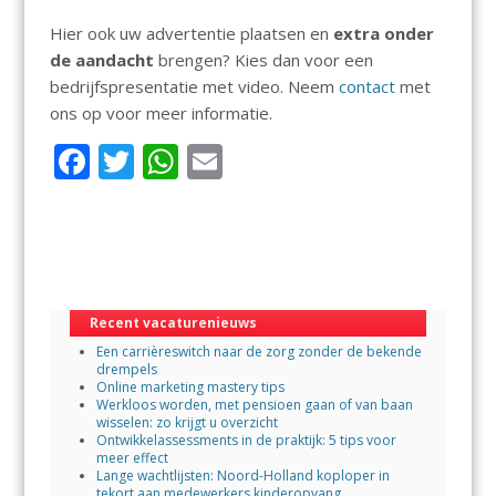
Hier ook uw advertentie plaatsen en
extra onder
de aandacht
brengen? Kies dan voor een
bedrijfspresentatie met video. Neem
contact
met
ons op voor meer informatie.
F
T
W
E
ac
w
h
m
e
itt
at
ai
b
er
s
l
o
A
Recent vacaturenieuws
o
p
Een carrièreswitch naar de zorg zonder de bekende
k
p
drempels
Online marketing mastery tips
Werkloos worden, met pensioen gaan of van baan
wisselen: zo krijgt u overzicht
Ontwikkelassessments in de praktijk: 5 tips voor
meer effect
Lange wachtlijsten: Noord-Holland koploper in
tekort aan medewerkers kinderopvang