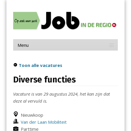
Menu
Skip
Job in de Regio
to
content
Vacatures in jouw regio
Menu
Skip
to
content
Toon alle vacatures
Diverse functies
Vacature is van 29 augustus 2024, het kan zijn dat
deze al vervuld is.
Nieuwkoop
Van der Laan Mobiliteit
Parttime