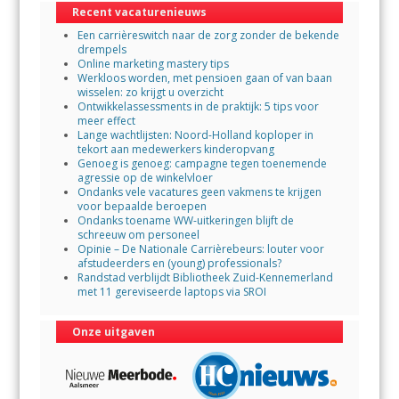
Recent vacaturenieuws
o
p
Een carrièreswitch naar de zorg zonder de bekende
k
p
drempels
Online marketing mastery tips
Werkloos worden, met pensioen gaan of van baan
wisselen: zo krijgt u overzicht
Ontwikkelassessments in de praktijk: 5 tips voor
meer effect
Lange wachtlijsten: Noord-Holland koploper in
tekort aan medewerkers kinderopvang
Genoeg is genoeg: campagne tegen toenemende
agressie op de winkelvloer
Ondanks vele vacatures geen vakmens te krijgen
voor bepaalde beroepen
Ondanks toename WW-uitkeringen blijft de
schreeuw om personeel
Opinie – De Nationale Carrièrebeurs: louter voor
afstudeerders en (young) professionals?
Randstad verblijdt Bibliotheek Zuid-Kennemerland
met 11 gereviseerde laptops via SROI
Onze uitgaven