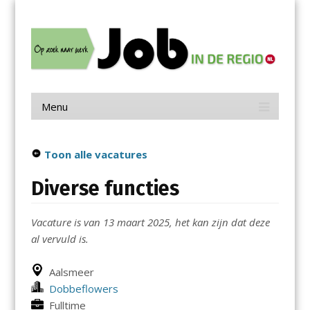
Menu
Skip
Job in de Regio
to
content
Vacatures in jouw regio
Menu
Skip
to
content
Toon alle vacatures
Diverse functies
Vacature is van 13 maart 2025, het kan zijn dat deze
al vervuld is.
Aalsmeer
Dobbeflowers
Fulltime