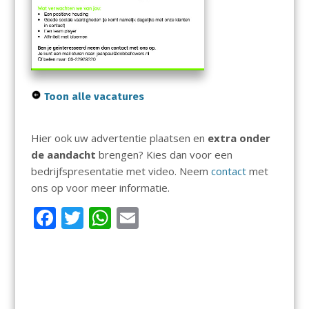
Toon alle vacatures
Hier ook uw advertentie plaatsen en
extra onder
de aandacht
brengen? Kies dan voor een
bedrijfspresentatie met video. Neem
contact
met
ons op voor meer informatie.
F
T
W
E
ac
w
h
m
e
itt
at
ai
b
er
s
l
o
A