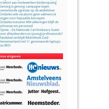
in tekort aan medewerkers kinderopvang
Genoeg is genoeg: campagne tegen
toenemende agressie op de winkelvloer
Ondanks vele vacatures geen vakmens te
krijgen voor bepaalde beroepen
Ondanks toename WW-uitkeringen blijft de
schreeuw om personeel
Opinie – De Nationale Carrièrebeurs: louter
voor afstudeerders en (young) professionals?
Randstad verblijdt Bibliotheek Zuid-
Kennemerland met 11 gereviseerde laptops
via SROI
nze uitgaven