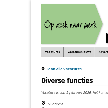
Job in de Regio
Menu
Vacatures in jouw regio
Skip
Vacatures
Vacaturenieuws
Adver
to
content
Toon alle vacatures
Diverse functies
Vacature is van 5 februari 2026, het kan zi
Mijdrecht