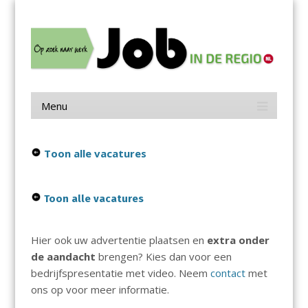
Menu
Skip
Job in de Regio
to
content
Vacatures in jouw regio
Menu
Skip
to
content
Toon alle vacatures
Toon alle vacatures
Hier ook uw advertentie plaatsen en
extra onder
de aandacht
brengen? Kies dan voor een
bedrijfspresentatie met video. Neem
contact
met
ons op voor meer informatie.