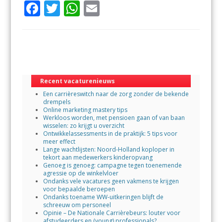
F
T
W
E
ac
w
h
m
e
itt
at
ai
b
er
s
l
o
A
o
p
Recent vacaturenieuws
Een carrièreswitch naar de zorg zonder de bekende
k
p
drempels
Online marketing mastery tips
Werkloos worden, met pensioen gaan of van baan
wisselen: zo krijgt u overzicht
Ontwikkelassessments in de praktijk: 5 tips voor
meer effect
Lange wachtlijsten: Noord-Holland koploper in
tekort aan medewerkers kinderopvang
Genoeg is genoeg: campagne tegen toenemende
agressie op de winkelvloer
Ondanks vele vacatures geen vakmens te krijgen
voor bepaalde beroepen
Ondanks toename WW-uitkeringen blijft de
schreeuw om personeel
Opinie – De Nationale Carrièrebeurs: louter voor
afstudeerders en (young) professionals?