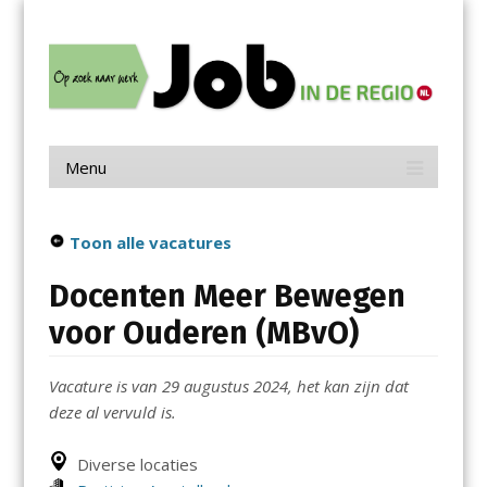
Menu
Skip
Job in de Regio
to
content
Vacatures in jouw regio
Menu
Skip
to
content
Toon alle vacatures
Docenten Meer Bewegen
voor Ouderen (MBvO)
Vacature is van 29 augustus 2024, het kan zijn dat
deze al vervuld is.
Diverse locaties