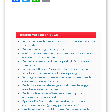
ac
w
h
m
e
itt
at
ai
b
er
s
l
o
A
Recent vacaturenieuws
o
p
Een carrièreswitch naar de zorg zonder de bekende
k
p
drempels
Online marketing mastery tips
Werkloos worden, met pensioen gaan of van baan
wisselen: zo krijgt u overzicht
Ontwikkelassessments in de praktijk: 5 tips voor
meer effect
Lange wachtlijsten: Noord-Holland koploper in
tekort aan medewerkers kinderopvang
Genoeg is genoeg: campagne tegen toenemende
agressie op de winkelvloer
Ondanks vele vacatures geen vakmens te krijgen
voor bepaalde beroepen
Ondanks toename WW-uitkeringen blijft de
schreeuw om personeel
Opinie – De Nationale Carrièrebeurs: louter voor
afstudeerders en (young) professionals?
Randstad verblijdt Bibliotheek Zuid-Kennemerland