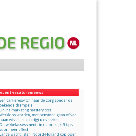
Menu
Skip
to
content
ecent vacaturenieuws
Een carrièreswitch naar de zorg zonder de
bekende drempels
Online marketing mastery tips
Werkloos worden, met pensioen gaan of van
baan wisselen: zo krijgt u overzicht
Ontwikkelassessments in de praktijk: 5 tips
voor meer effect
Lange wachtlijsten: Noord-Holland koploper