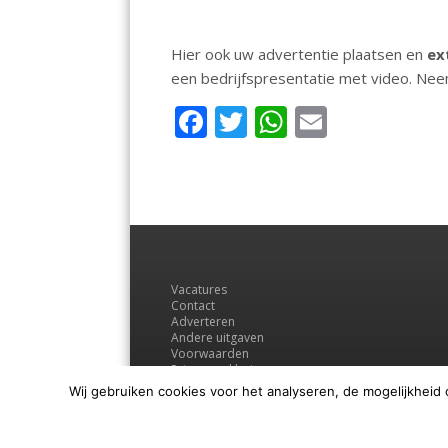
Hier ook uw advertentie plaatsen en
ex
een bedrijfspresentatie met video. Ne
F
T
W
E
ac
w
h
m
e
itt
at
ai
b
er
s
l
o
A
o
p
Vacatures
k
p
Contact
Adverteren
Andere uitgaven
Voorwaarden
Privacyverklaring
Wij gebruiken cookies voor het analyseren, de mogelijkheid 
© Regio Media Groep B.V.