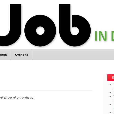
teren
Over ons
R
at deze al vervuld is.