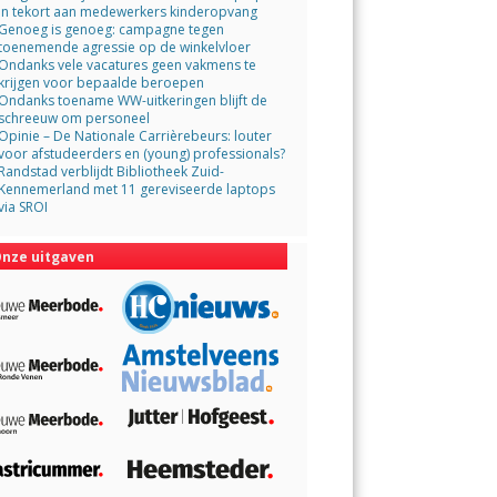
in tekort aan medewerkers kinderopvang
Genoeg is genoeg: campagne tegen
toenemende agressie op de winkelvloer
Ondanks vele vacatures geen vakmens te
krijgen voor bepaalde beroepen
Ondanks toename WW-uitkeringen blijft de
schreeuw om personeel
Opinie – De Nationale Carrièrebeurs: louter
voor afstudeerders en (young) professionals?
Randstad verblijdt Bibliotheek Zuid-
Kennemerland met 11 gereviseerde laptops
via SROI
nze uitgaven