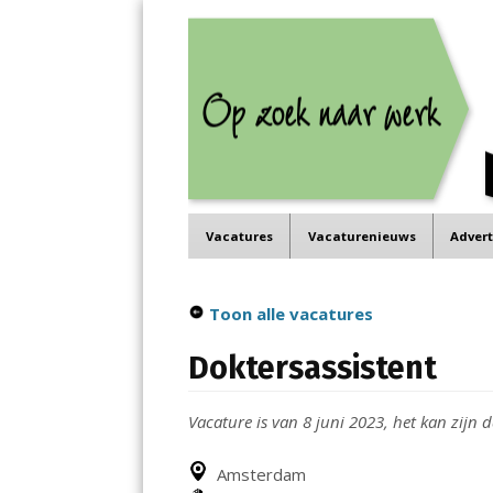
Job in de Regio
Menu
Vacatures in jouw regio
Skip
Vacatures
Vacaturenieuws
Adver
to
content
Toon alle vacatures
Doktersassistent
Vacature is van 8 juni 2023, het kan zijn d
Amsterdam