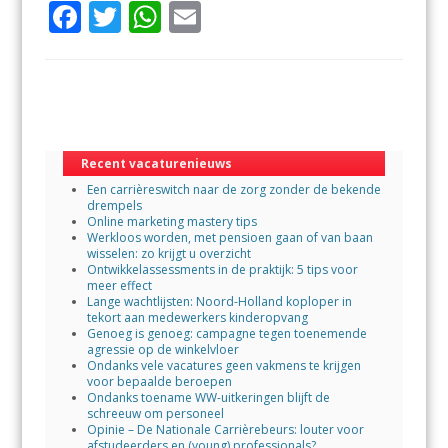
F
T
W
E
ac
w
h
m
e
itt
at
ai
b
er
s
l
o
A
o
p
Recent vacaturenieuws
Een carrièreswitch naar de zorg zonder de bekende
k
p
drempels
Online marketing mastery tips
Werkloos worden, met pensioen gaan of van baan
wisselen: zo krijgt u overzicht
Ontwikkelassessments in de praktijk: 5 tips voor
meer effect
Lange wachtlijsten: Noord-Holland koploper in
tekort aan medewerkers kinderopvang
Genoeg is genoeg: campagne tegen toenemende
agressie op de winkelvloer
Ondanks vele vacatures geen vakmens te krijgen
voor bepaalde beroepen
Ondanks toename WW-uitkeringen blijft de
schreeuw om personeel
Opinie – De Nationale Carrièrebeurs: louter voor
afstudeerders en (young) professionals?