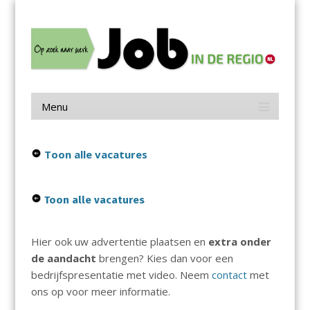
Menu
Skip
Job in de Regio
to
content
Vacatures in jouw regio
Menu
Skip
to
content
Toon alle vacatures
Toon alle vacatures
Hier ook uw advertentie plaatsen en
extra onder
de aandacht
brengen? Kies dan voor een
bedrijfspresentatie met video. Neem
contact
met
ons op voor meer informatie.