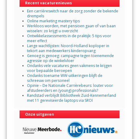
Recent vacaturenieuws
o
p
Een carrièreswitch naar de zorg zonder de bekende
k
p
drempels
Online marketing mastery tips
Werkloos worden, met pensioen gaan of van baan
wisselen: zo krijgt u overzicht
Ontwikkelassessments in de praktijk: 5 tips voor
meer effect
Lange wachtlijsten: Noord-Holland koploper in
tekort aan medewerkers kinderopvang
Genoeg is genoeg: campagne tegen toenemende
agressie op de winkelvloer
Ondanks vele vacatures geen vakmens te krijgen
voor bepaalde beroepen
Ondanks toename WW-uitkeringen blijft de
schreeuw om personeel
Opinie – De Nationale Carrièrebeurs: louter voor
afstudeerders en (young) professionals?
Randstad verblijdt Bibliotheek Zuid-Kennemerland
met 11 gereviseerde laptops via SROI
Onze uitgaven