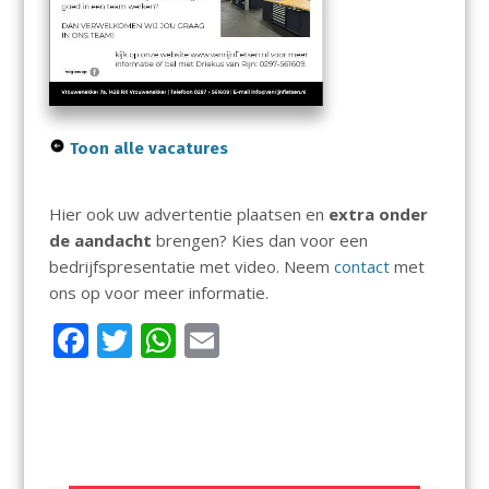
Toon alle vacatures
Hier ook uw advertentie plaatsen en
extra onder
de aandacht
brengen? Kies dan voor een
bedrijfspresentatie met video. Neem
contact
met
ons op voor meer informatie.
F
T
W
E
ac
w
h
m
e
itt
at
ai
b
er
s
l
o
A