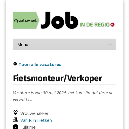
Menu
Skip
Job in de Regio
to
content
Vacatures in jouw regio
Menu
Skip
to
content
Toon alle vacatures
Fietsmonteur/Verkoper
Vacature is van 30 mei 2024, het kan zijn dat deze al
vervuld is.
Vrouwenakker
Van Rijn Fietsen
Fulltime