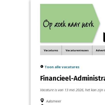
Job in de Regio
Menu
Vacatures in jouw regio
Skip
Vacatures
Vacaturenieuws
Adver
to
content
Toon alle vacatures
Financieel-Administ
Vacature is van 13 mei 2026, het kan zijn d
Aalsmeer