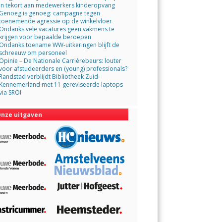
in tekort aan medewerkers kinderopvang
Genoeg is genoeg: campagne tegen
toenemende agressie op de winkelvloer
Ondanks vele vacatures geen vakmens te
krijgen voor bepaalde beroepen
Ondanks toename WW-uitkeringen blijft de
schreeuw om personeel
Opinie – De Nationale Carrièrebeurs: louter
voor afstudeerders en (young) professionals?
Randstad verblijdt Bibliotheek Zuid-
Kennemerland met 11 gereviseerde laptops
via SROI
nze uitgaven