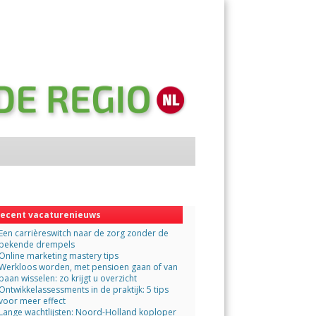
Menu
Skip
to
content
ecent vacaturenieuws
Een carrièreswitch naar de zorg zonder de
bekende drempels
Online marketing mastery tips
Werkloos worden, met pensioen gaan of van
baan wisselen: zo krijgt u overzicht
Ontwikkelassessments in de praktijk: 5 tips
voor meer effect
Lange wachtlijsten: Noord-Holland koploper