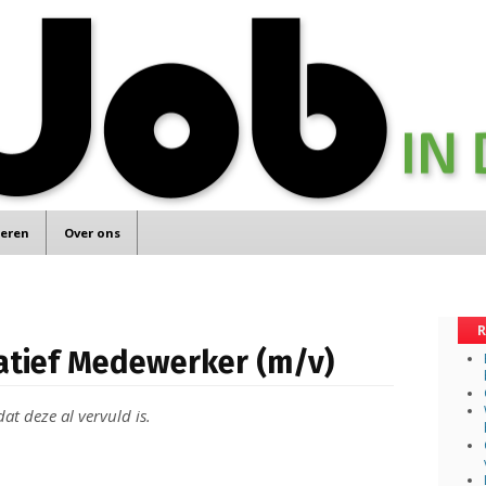
teren
Over ons
R
ratief Medewerker (m/v)
at deze al vervuld is.