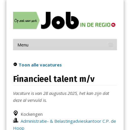
Menu
Skip
Job in de Regio
to
content
Vacatures in jouw regio
Menu
Skip
to
content
Toon alle vacatures
Financieel talent m/v
Vacature is van 28 augustus 2025, het kan zijn dat
deze al vervuld is.
Kockengen
Administratie- & Belastingadvieskantoor C.P. de
Hoop