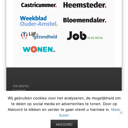
Vacatures
Contact
Adverteren
Wij gebruiken cookies voor het analyseren, de mogelijkheid om
Andere uitgaven
te delen op social media en advertenties te tonen. Door op
Voorwaarden
Privacyverklaring
Akkoord te klikken en verder te gaan stemt u hiermee in.
Meer
lezen
AKKOORD
© Regio Media Groep B.V.