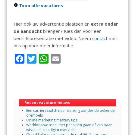
Toon alle vacatures
Hier ook uw advertentie plaatsen en
extra onder
de aandacht
brengen? Kies dan voor een
bedrijfspresentatie met video. Neem
contact
met
ons op voor meer informatie.
F
T
W
E
ac
w
h
m
e
itt
at
ai
b
er
s
l
o
A
Recent vacaturenieuws
o
p
Een carrièreswitch naar de zorg zonder de bekende
k
p
drempels
Online marketing mastery tips
Werkloos worden, met pensioen gaan of van baan
wisselen: zo krijgt u overzicht
Ontwikkelassessments in de praktijk: 5 tips voor