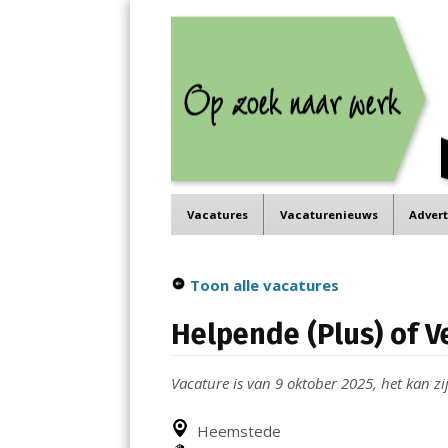
Job in de Regio
Menu
Vacatures in jouw regio
Skip
Vacatures
Vacaturenieuws
Adver
to
content
Toon alle vacatures
Helpende (Plus) of 
Vacature is van 9 oktober 2025, het kan zij
Heemstede