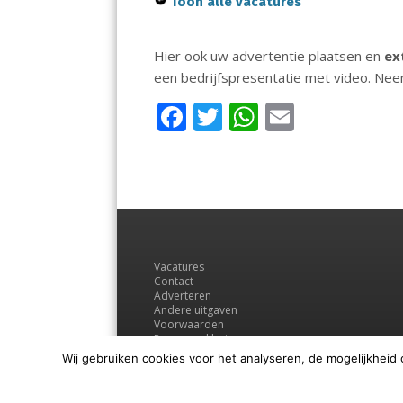
Toon alle vacatures
Hier ook uw advertentie plaatsen en
ex
een bedrijfspresentatie met video. Ne
F
T
W
E
ac
w
h
m
e
itt
at
ai
b
er
s
l
o
A
o
p
Vacatures
k
p
Contact
Adverteren
Andere uitgaven
Voorwaarden
Privacyverklaring
Wij gebruiken cookies voor het analyseren, de mogelijkheid 
© Regio Media Groep B.V.