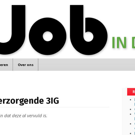
teren
Over ons
R
Verzorgende 3IG
n dat deze al vervuld is.