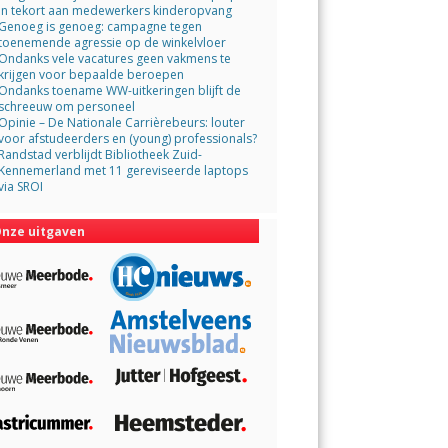
in tekort aan medewerkers kinderopvang
Genoeg is genoeg: campagne tegen
toenemende agressie op de winkelvloer
Ondanks vele vacatures geen vakmens te
krijgen voor bepaalde beroepen
Ondanks toename WW-uitkeringen blijft de
schreeuw om personeel
Opinie – De Nationale Carrièrebeurs: louter
voor afstudeerders en (young) professionals?
Randstad verblijdt Bibliotheek Zuid-
Kennemerland met 11 gereviseerde laptops
via SROI
nze uitgaven