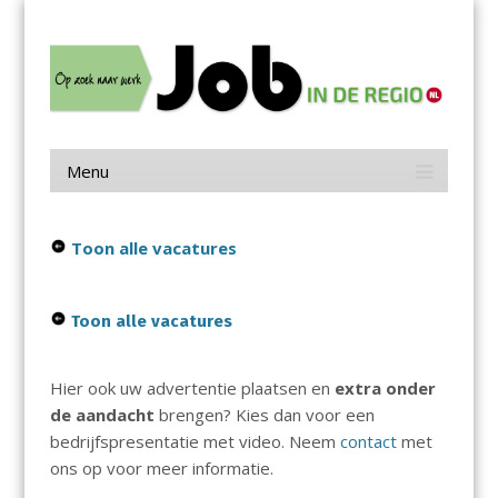
Menu
Skip
Job in de Regio
to
content
Vacatures in jouw regio
Menu
Skip
to
content
Toon alle vacatures
Toon alle vacatures
Hier ook uw advertentie plaatsen en
extra onder
de aandacht
brengen? Kies dan voor een
bedrijfspresentatie met video. Neem
contact
met
ons op voor meer informatie.