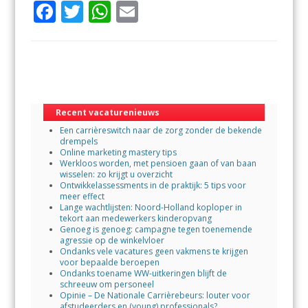
F
T
W
E
ac
w
h
m
e
itt
at
ai
b
er
s
l
o
A
o
p
Recent vacaturenieuws
Een carrièreswitch naar de zorg zonder de bekende
k
p
drempels
Online marketing mastery tips
Werkloos worden, met pensioen gaan of van baan
wisselen: zo krijgt u overzicht
Ontwikkelassessments in de praktijk: 5 tips voor
meer effect
Lange wachtlijsten: Noord-Holland koploper in
tekort aan medewerkers kinderopvang
Genoeg is genoeg: campagne tegen toenemende
agressie op de winkelvloer
Ondanks vele vacatures geen vakmens te krijgen
voor bepaalde beroepen
Ondanks toename WW-uitkeringen blijft de
schreeuw om personeel
Opinie – De Nationale Carrièrebeurs: louter voor
afstudeerders en (young) professionals?