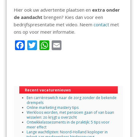
Hier ook uw advertentie plaatsen en
extra onder
de aandacht
brengen? Kies dan voor een
bedrijfspresentatie met video. Neem
contact
met
ons op voor meer informatie.
F
T
W
E
ac
w
h
m
e
itt
at
ai
b
er
s
l
o
A
Recent vacaturenieuws
o
p
Een carrièreswitch naar de zorg zonder de bekende
k
p
drempels
Online marketing mastery tips
Werkloos worden, met pensioen gaan of van baan
wisselen: zo krijgt u overzicht
Ontwikkelassessments in de praktijk: 5 tips voor
meer effect
Lange wachtlijsten: Noord-Holland koploper in
tekort aan medewerkers kinderopvang