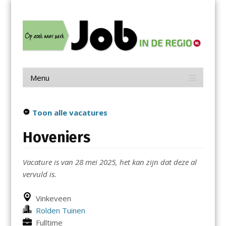
Menu
Skip
Job in de Regio
to
content
Vacatures in jouw regio
Menu
Skip
to
content
Toon alle vacatures
Hoveniers
Vacature is van 28 mei 2025, het kan zijn dat deze al
vervuld is.
Vinkeveen
Rolden Tuinen
Fulltime