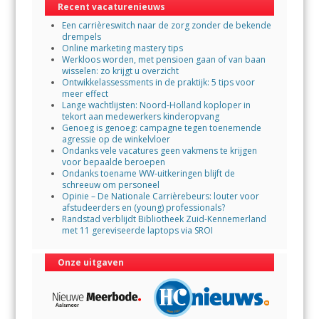
Recent vacaturenieuws
o
p
Een carrièreswitch naar de zorg zonder de bekende
k
p
drempels
Online marketing mastery tips
Werkloos worden, met pensioen gaan of van baan
wisselen: zo krijgt u overzicht
Ontwikkelassessments in de praktijk: 5 tips voor
meer effect
Lange wachtlijsten: Noord-Holland koploper in
tekort aan medewerkers kinderopvang
Genoeg is genoeg: campagne tegen toenemende
agressie op de winkelvloer
Ondanks vele vacatures geen vakmens te krijgen
voor bepaalde beroepen
Ondanks toename WW-uitkeringen blijft de
schreeuw om personeel
Opinie – De Nationale Carrièrebeurs: louter voor
afstudeerders en (young) professionals?
Randstad verblijdt Bibliotheek Zuid-Kennemerland
met 11 gereviseerde laptops via SROI
Onze uitgaven