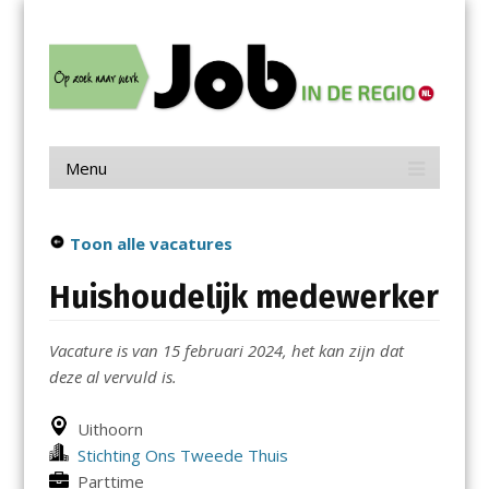
Menu
Skip
Job in de Regio
to
content
Vacatures in jouw regio
Menu
Skip
to
content
Toon alle vacatures
Huishoudelijk medewerker
Vacature is van 15 februari 2024, het kan zijn dat
deze al vervuld is.
Uithoorn
Stichting Ons Tweede Thuis
Parttime