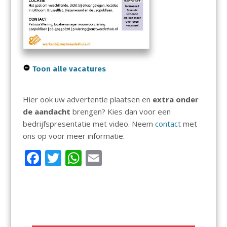
Toon alle vacatures
Hier ook uw advertentie plaatsen en
extra onder
de aandacht
brengen? Kies dan voor een
bedrijfspresentatie met video. Neem
contact
met
ons op voor meer informatie.
F
T
W
E
ac
w
h
m
e
itt
at
ai
b
er
s
l
o
A