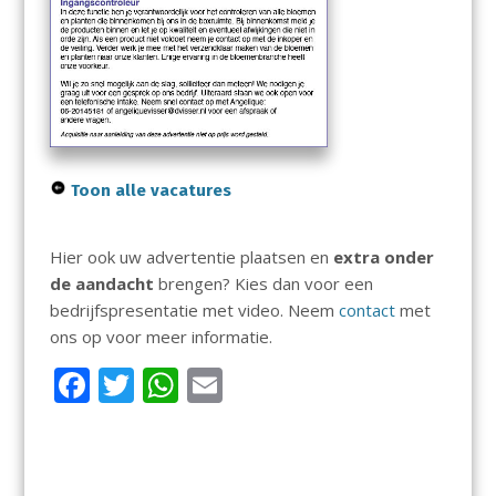
Toon alle vacatures
Hier ook uw advertentie plaatsen en
extra onder
de aandacht
brengen? Kies dan voor een
bedrijfspresentatie met video. Neem
contact
met
ons op voor meer informatie.
F
T
W
E
ac
w
h
m
e
itt
at
ai
b
er
s
l