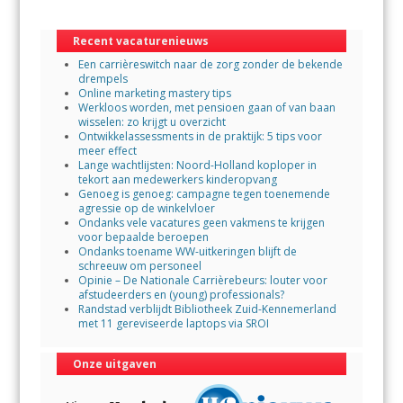
o
A
Recent vacaturenieuws
o
p
Een carrièreswitch naar de zorg zonder de bekende
k
p
drempels
Online marketing mastery tips
Werkloos worden, met pensioen gaan of van baan
wisselen: zo krijgt u overzicht
Ontwikkelassessments in de praktijk: 5 tips voor
meer effect
Lange wachtlijsten: Noord-Holland koploper in
tekort aan medewerkers kinderopvang
Genoeg is genoeg: campagne tegen toenemende
agressie op de winkelvloer
Ondanks vele vacatures geen vakmens te krijgen
voor bepaalde beroepen
Ondanks toename WW-uitkeringen blijft de
schreeuw om personeel
Opinie – De Nationale Carrièrebeurs: louter voor
afstudeerders en (young) professionals?
Randstad verblijdt Bibliotheek Zuid-Kennemerland
met 11 gereviseerde laptops via SROI
Onze uitgaven