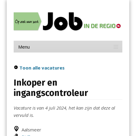
Menu
Skip
Job in de Regio
to
content
Vacatures in jouw regio
Menu
Skip
to
content
Toon alle vacatures
Inkoper en
ingangscontroleur
Vacature is van 4 juli 2024, het kan zijn dat deze al
vervuld is.
Aalsmeer