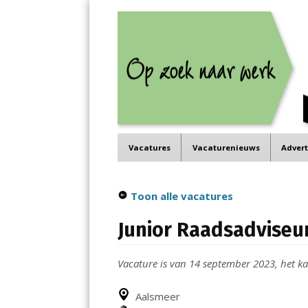
Job in de Regio
Menu
Vacatures in jouw regio
Skip
Vacatures
Vacaturenieuws
Adver
to
content
Toon alle vacatures
Junior Raadsadviseu
Vacature is van 14 september 2023, het kan
Aalsmeer