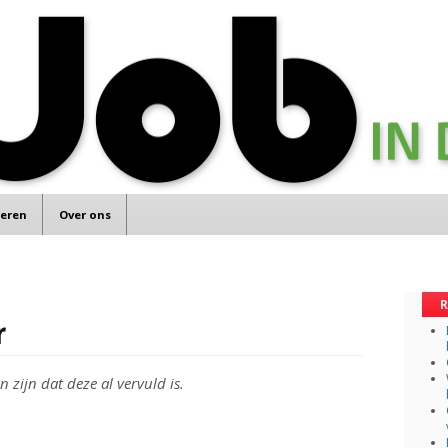
teren
Over ons
R
r
 zijn dat deze al vervuld is.