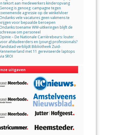
in tekort aan medewerkers kinderopvang
Genoeg is genoeg: campagne tegen
toenemende agressie op de winkelvloer
Ondanks vele vacatures geen vakmens te
krijgen voor bepaalde beroepen
Ondanks toename WW-uitkeringen blijft de
schreeuw om personeel
Opinie – De Nationale Carrièrebeurs: louter
voor afstudeerders en (young) professionals?
Randstad verblijdt Bibliotheek Zuid-
Kennemerland met 11 gereviseerde laptops
via SROI
nze uitgaven