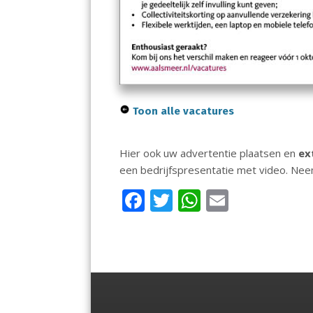
Toon alle vacatures
Hier ook uw advertentie plaatsen en
ex
een bedrijfspresentatie met video. Ne
F
T
W
E
ac
w
h
m
e
itt
at
ai
b
er
s
l
o
A
o
p