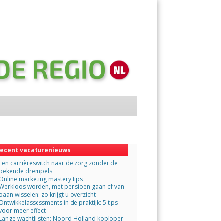
Menu
Skip
to
content
ecent vacaturenieuws
Een carrièreswitch naar de zorg zonder de
bekende drempels
Online marketing mastery tips
Werkloos worden, met pensioen gaan of van
baan wisselen: zo krijgt u overzicht
Ontwikkelassessments in de praktijk: 5 tips
voor meer effect
Lange wachtlijsten: Noord-Holland koploper