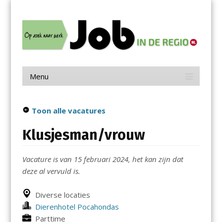
Menu
Skip
Job in de Regio
to
content
Vacatures in jouw regio
Menu
Skip
to
content
Toon alle vacatures
Klusjesman/vrouw
Vacature is van 15 februari 2024, het kan zijn dat
deze al vervuld is.
Diverse locaties
Dierenhotel Pocahondas
Parttime