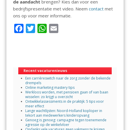
de aandacht
brengen? Kies dan voor een
bedrijfspresentatie met video. Neem
contact
met
ons op voor meer informatie.
F
T
W
E
ac
w
h
m
e
itt
at
ai
b
er
s
l
o
A
Recent vacaturenieuws
o
p
Een carrièreswitch naar de zorg zonder de bekende
k
p
drempels
Online marketing mastery tips
Werkloos worden, met pensioen gaan of van baan
wisselen: zo krijgt u overzicht
Ontwikkelassessments in de praktijk: 5 tips voor
meer effect
Lange wachtlijsten: Noord-Holland koploper in
tekort aan medewerkers kinderopvang
Genoeg is genoeg: campagne tegen toenemende
agressie op de winkelvloer
Ondanks vele vacatures geen vakmens te krijgen