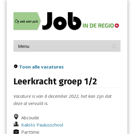
Menu
Skip
Job in de Regio
to
content
Vacatures in jouw regio
Menu
Skip
to
content
Toon alle vacatures
Leerkracht groep 1/2
Vacature is van 8 december 2022, het kan zijn dat
deze al vervuld is.
Abcoude
Kalisto Paulusschool
Parttime