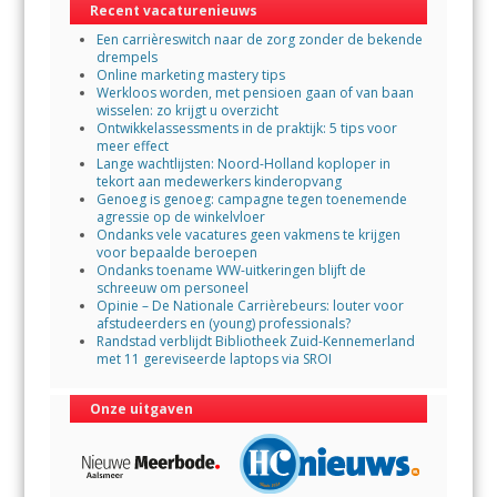
Recent vacaturenieuws
o
p
Een carrièreswitch naar de zorg zonder de bekende
k
p
drempels
Online marketing mastery tips
Werkloos worden, met pensioen gaan of van baan
wisselen: zo krijgt u overzicht
Ontwikkelassessments in de praktijk: 5 tips voor
meer effect
Lange wachtlijsten: Noord-Holland koploper in
tekort aan medewerkers kinderopvang
Genoeg is genoeg: campagne tegen toenemende
agressie op de winkelvloer
Ondanks vele vacatures geen vakmens te krijgen
voor bepaalde beroepen
Ondanks toename WW-uitkeringen blijft de
schreeuw om personeel
Opinie – De Nationale Carrièrebeurs: louter voor
afstudeerders en (young) professionals?
Randstad verblijdt Bibliotheek Zuid-Kennemerland
met 11 gereviseerde laptops via SROI
Onze uitgaven