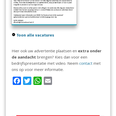
Toon alle vacatures
Hier ook uw advertentie plaatsen en
extra onder
de aandacht
brengen? Kies dan voor een
bedrijfspresentatie met video. Neem
contact
met
ons op voor meer informatie.
F
T
W
E
ac
w
h
m
e
itt
at
ai
b
er
s
l
o
A