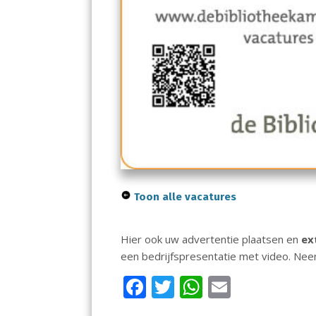
Toon alle vacatures
Hier ook uw advertentie plaatsen en
ex
een bedrijfspresentatie met video. Ne
F
T
W
E
ac
w
h
m