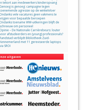
in tekort aan medewerkers kinderopvang
Genoeg is genoeg: campagne tegen
toenemende agressie op de winkelvloer
Ondanks vele vacatures geen vakmens te
krijgen voor bepaalde beroepen
Ondanks toename WW-uitkeringen blijft de
schreeuw om personeel
Opinie – De Nationale Carrièrebeurs: louter
voor afstudeerders en (young) professionals?
Randstad verblijdt Bibliotheek Zuid-
Kennemerland met 11 gereviseerde laptops
via SROI
nze uitgaven