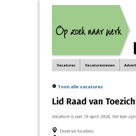
Job in de Regio
Menu
Vacatures in jouw regio
Skip
Vacatures
Vacaturenieuws
Adver
to
content
Toon alle vacatures
Lid Raad van Toezich
Vacature is van 16 april 2026, het kan zijn
Diverse locaties