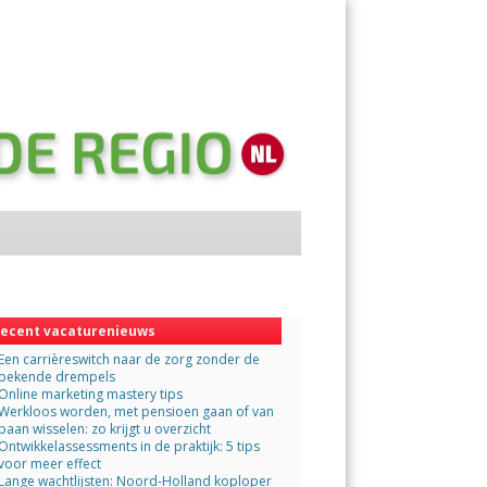
Menu
Skip
to
content
ecent vacaturenieuws
Een carrièreswitch naar de zorg zonder de
bekende drempels
Online marketing mastery tips
Werkloos worden, met pensioen gaan of van
baan wisselen: zo krijgt u overzicht
Ontwikkelassessments in de praktijk: 5 tips
voor meer effect
Lange wachtlijsten: Noord-Holland koploper