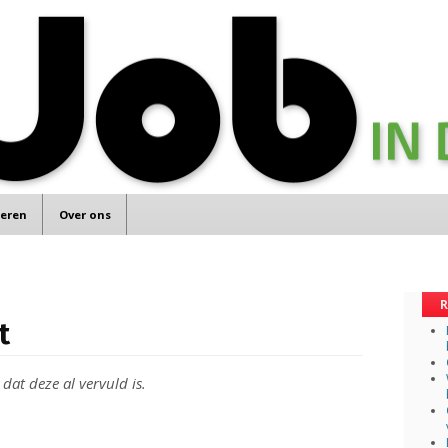
teren
Over ons
R
t
 dat deze al vervuld is.