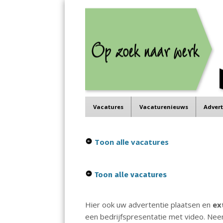
Job in de Regio
Menu
Vacatures in jouw regio
Skip
Vacatures
Vacaturenieuws
Adver
to
content
Toon alle vacatures
Toon alle vacatures
Hier ook uw advertentie plaatsen en
ex
een bedrijfspresentatie met video. Ne