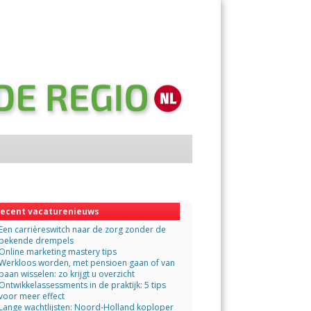
Menu
Skip
to
content
ecent vacaturenieuws
Een carrièreswitch naar de zorg zonder de
bekende drempels
Online marketing mastery tips
Werkloos worden, met pensioen gaan of van
baan wisselen: zo krijgt u overzicht
Ontwikkelassessments in de praktijk: 5 tips
voor meer effect
Lange wachtlijsten: Noord-Holland koploper