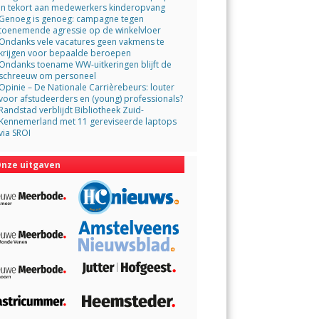
in tekort aan medewerkers kinderopvang
Genoeg is genoeg: campagne tegen
toenemende agressie op de winkelvloer
Ondanks vele vacatures geen vakmens te
krijgen voor bepaalde beroepen
Ondanks toename WW-uitkeringen blijft de
schreeuw om personeel
Opinie – De Nationale Carrièrebeurs: louter
voor afstudeerders en (young) professionals?
Randstad verblijdt Bibliotheek Zuid-
Kennemerland met 11 gereviseerde laptops
via SROI
nze uitgaven