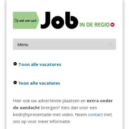
Menu
Skip
Job in de Regio
to
content
Vacatures in jouw regio
Menu
Skip
to
content
Toon alle vacatures
Toon alle vacatures
Hier ook uw advertentie plaatsen en
extra onder
de aandacht
brengen? Kies dan voor een
bedrijfspresentatie met video. Neem
contact
met
ons op voor meer informatie.