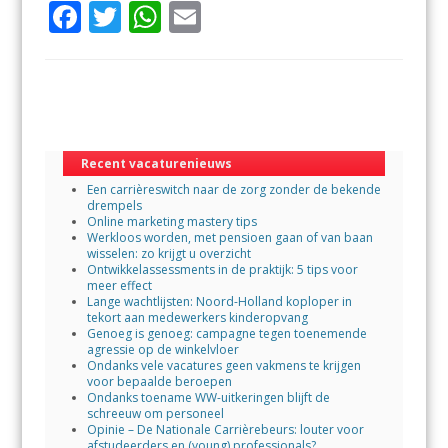
F
T
W
E
ac
w
h
m
e
itt
at
ai
b
er
s
l
o
A
o
p
Recent vacaturenieuws
Een carrièreswitch naar de zorg zonder de bekende
k
p
drempels
Online marketing mastery tips
Werkloos worden, met pensioen gaan of van baan
wisselen: zo krijgt u overzicht
Ontwikkelassessments in de praktijk: 5 tips voor
meer effect
Lange wachtlijsten: Noord-Holland koploper in
tekort aan medewerkers kinderopvang
Genoeg is genoeg: campagne tegen toenemende
agressie op de winkelvloer
Ondanks vele vacatures geen vakmens te krijgen
voor bepaalde beroepen
Ondanks toename WW-uitkeringen blijft de
schreeuw om personeel
Opinie – De Nationale Carrièrebeurs: louter voor
afstudeerders en (young) professionals?