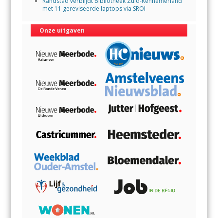
Randstad verblijdt Bibliotheek Zuid-Kennemerland
met 11 gereviseerde laptops via SROI
Onze uitgaven