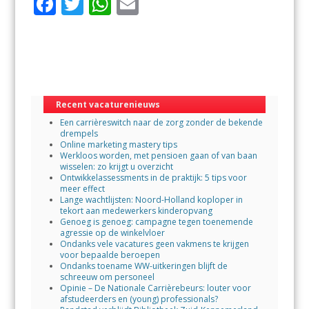
F
T
W
E
ac
w
h
m
e
itt
at
ai
b
er
s
l
o
A
Recent vacaturenieuws
o
p
Een carrièreswitch naar de zorg zonder de bekende
k
p
drempels
Online marketing mastery tips
Werkloos worden, met pensioen gaan of van baan
wisselen: zo krijgt u overzicht
Ontwikkelassessments in de praktijk: 5 tips voor
meer effect
Lange wachtlijsten: Noord-Holland koploper in
tekort aan medewerkers kinderopvang
Genoeg is genoeg: campagne tegen toenemende
agressie op de winkelvloer
Ondanks vele vacatures geen vakmens te krijgen
voor bepaalde beroepen
Ondanks toename WW-uitkeringen blijft de
schreeuw om personeel
Opinie – De Nationale Carrièrebeurs: louter voor
afstudeerders en (young) professionals?