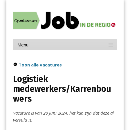
Menu
Skip
Job in de Regio
to
content
Vacatures in jouw regio
Menu
Skip
to
content
Toon alle vacatures
Logistiek
medewerkers/Karrenbou
wers
Vacature is van 20 juni 2024, het kan zijn dat deze al
vervuld is.