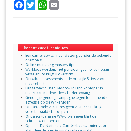
F
T
W
E
ac
w
h
m
e
itt
at
ai
b
er
s
l
o
A
o
p
Recent vacaturenieuws
Een carrièreswitch naar de zorg zonder de bekende
k
p
drempels
Online marketing mastery tips
Werkloos worden, met pensioen gaan of van baan
wisselen: zo krijgt u overzicht
Ontwikkelassessments in de praktijk: 5 tips voor
meer effect
Lange wachtlijsten: Noord-Holland koploper in
tekort aan medewerkers kinderopvang
Genoeg is genoeg: campagne tegen toenemende
agressie op de winkelvloer
Ondanks vele vacatures geen vakmens te krijgen
voor bepaalde beroepen
Ondanks toename WW-uitkeringen blijft de
schreeuw om personeel
Opinie – De Nationale Carrièrebeurs: louter voor
afstudeerders en (young) professionals?