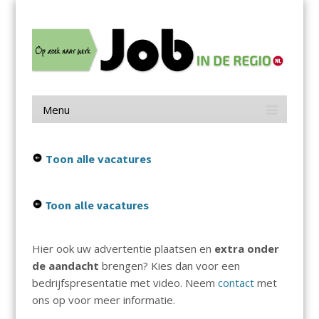
Menu
Skip
Job in de Regio
to
content
Vacatures in jouw regio
Menu
Skip
to
content
Toon alle vacatures
Toon alle vacatures
Hier ook uw advertentie plaatsen en
extra onder
de aandacht
brengen? Kies dan voor een
bedrijfspresentatie met video. Neem
contact
met
ons op voor meer informatie.