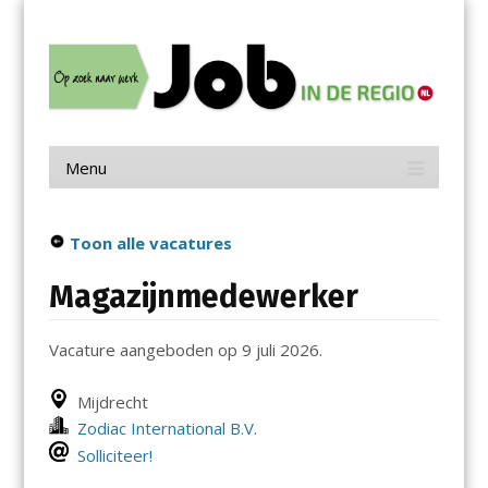
Menu
Skip
Job in de Regio
to
content
Vacatures in jouw regio
Menu
Skip
to
content
Toon alle vacatures
Magazijnmedewerker
Vacature aangeboden op 9 juli 2026.
Mijdrecht
Zodiac International B.V.
Solliciteer!