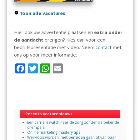
Toon alle vacatures
Hier ook uw advertentie plaatsen en
extra onder
de aandacht
brengen? Kies dan voor een
bedrijfspresentatie met video. Neem
contact
met
ons op voor meer informatie.
F
T
W
E
ac
w
h
m
e
itt
at
ai
b
er
s
l
o
A
Recent vacaturenieuws
o
p
Een carrièreswitch naar de zorg zonder de bekende
k
p
drempels
Online marketing mastery tips
Werkloos worden, met pensioen gaan of van baan