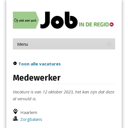
Menu
Skip
Job in de Regio
to
content
Vacatures in jouw regio
Menu
Skip
to
content
Toon alle vacatures
Medewerker
Vacature is van 12 oktober 2023, het kan zijn dat deze
al vervuld is.
Haarlem
Zorgbalans