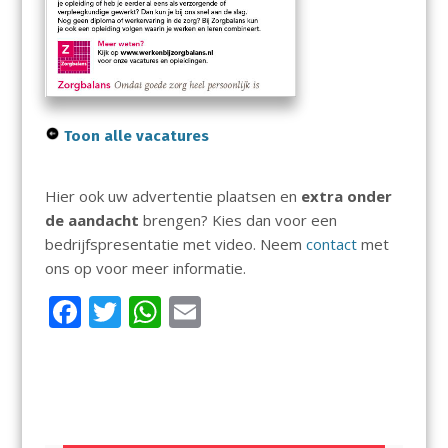
Toon alle vacatures
Hier ook uw advertentie plaatsen en
extra onder
de aandacht
brengen? Kies dan voor een
bedrijfspresentatie met video. Neem
contact
met
ons op voor meer informatie.
F
T
W
E
ac
w
h
m
e
itt
at
ai
b
er
s
l
o
A