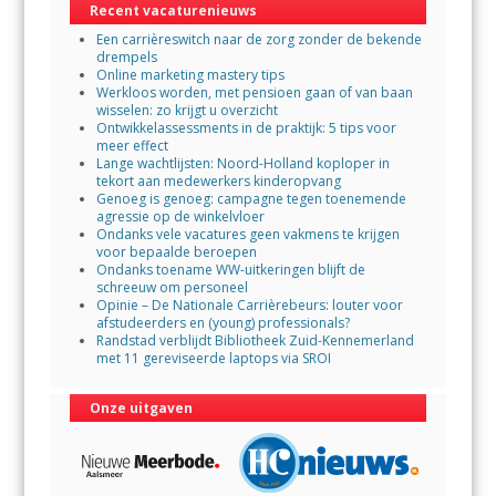
Recent vacaturenieuws
o
p
Een carrièreswitch naar de zorg zonder de bekende
k
p
drempels
Online marketing mastery tips
Werkloos worden, met pensioen gaan of van baan
wisselen: zo krijgt u overzicht
Ontwikkelassessments in de praktijk: 5 tips voor
meer effect
Lange wachtlijsten: Noord-Holland koploper in
tekort aan medewerkers kinderopvang
Genoeg is genoeg: campagne tegen toenemende
agressie op de winkelvloer
Ondanks vele vacatures geen vakmens te krijgen
voor bepaalde beroepen
Ondanks toename WW-uitkeringen blijft de
schreeuw om personeel
Opinie – De Nationale Carrièrebeurs: louter voor
afstudeerders en (young) professionals?
Randstad verblijdt Bibliotheek Zuid-Kennemerland
met 11 gereviseerde laptops via SROI
Onze uitgaven