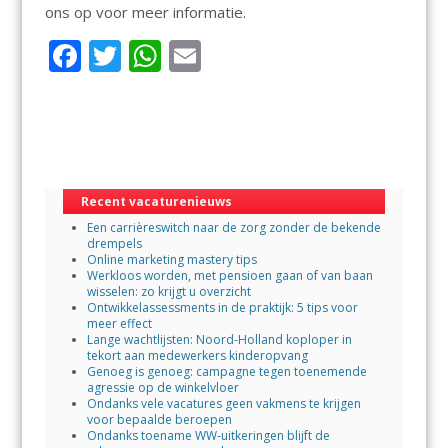
ons op voor meer informatie.
F
T
W
E
ac
w
h
m
e
itt
at
ai
b
er
s
l
o
A
Recent vacaturenieuws
o
p
Een carrièreswitch naar de zorg zonder de bekende
k
p
drempels
Online marketing mastery tips
Werkloos worden, met pensioen gaan of van baan
wisselen: zo krijgt u overzicht
Ontwikkelassessments in de praktijk: 5 tips voor
meer effect
Lange wachtlijsten: Noord-Holland koploper in
tekort aan medewerkers kinderopvang
Genoeg is genoeg: campagne tegen toenemende
agressie op de winkelvloer
Ondanks vele vacatures geen vakmens te krijgen
voor bepaalde beroepen
Ondanks toename WW-uitkeringen blijft de