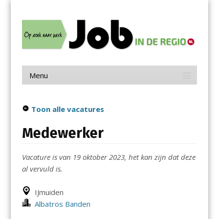
Menu
Skip
Job in de Regio
to
content
Vacatures in jouw regio
Menu
Skip
to
content
Toon alle vacatures
Medewerker
Vacature is van 19 oktober 2023, het kan zijn dat deze
al vervuld is.
IJmuiden
Albatros Banden